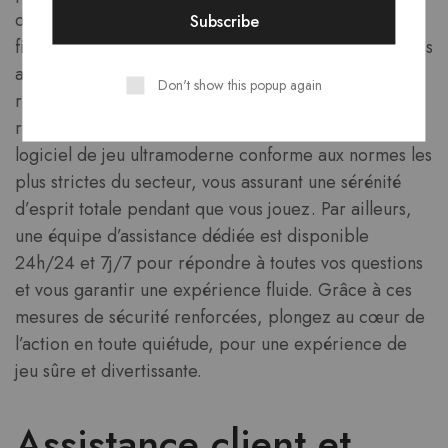
dernier cri, vos informations personnelles et
financières restent totalement protégées. De plus, des
audits réguliers menés par des agences de
Don't show this popup again
réglementation autonomes vous garantissent des
résultats justes et aléatoires. Mafia Casino utilise un
logiciel de jeu ultramoderne conforme aux normes les
plus strictes du secteur, vous assurant une sérénité
d’esprit totale pendant que vous jouez. Par ailleurs,
une équipe d’assistance dédiée est disponible
24h/24 et 7j/7 pour répondre à toutes vos questions
et vous garantir une expérience fluide. Grâce à ces
mesures de sécurité renforcées, plongez au cœur de
l’action en toute quiétude, pour une expérience de
jeu sûre et divertissante.
Assistance client et