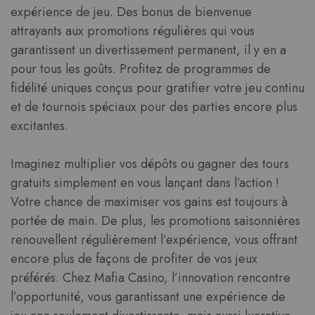
expérience de jeu. Des bonus de bienvenue
attrayants aux promotions régulières qui vous
garantissent un divertissement permanent, il y en a
pour tous les goûts. Profitez de programmes de
fidélité uniques conçus pour gratifier votre jeu continu
et de tournois spéciaux pour des parties encore plus
excitantes.
Imaginez multiplier vos dépôts ou gagner des tours
gratuits simplement en vous lançant dans l’action !
Votre chance de maximiser vos gains est toujours à
portée de main. De plus, les promotions saisonnières
renouvellent régulièrement l’expérience, vous offrant
encore plus de façons de profiter de vos jeux
préférés. Chez Mafia Casino, l’innovation rencontre
l’opportunité, vous garantissant une expérience de