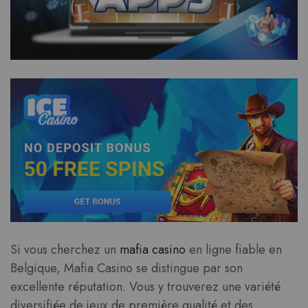
Si vous cherchez un
mafia casino
en ligne fiable en
Belgique, Mafia Casino se distingue par son
excellente réputation. Vous y trouverez une variété
diversifiée de jeux de première qualité et des