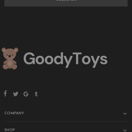
COMPANY
SHOP