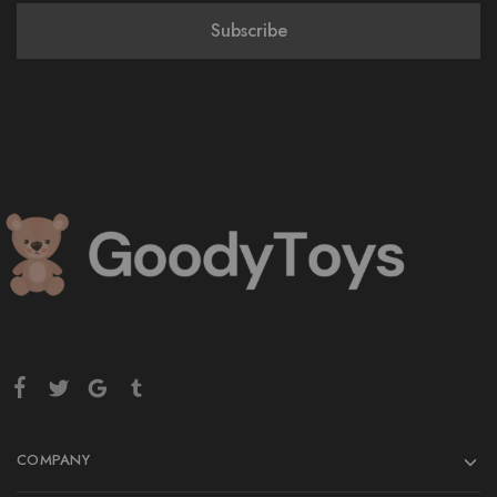
COMPANY