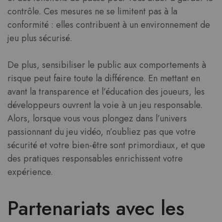
contrôle. Ces mesures ne se limitent pas à la
conformité : elles contribuent à un environnement de
jeu plus sécurisé.
De plus, sensibiliser le public aux comportements à
risque peut faire toute la différence. En mettant en
avant la transparence et l’éducation des joueurs, les
développeurs ouvrent la voie à un jeu responsable.
Alors, lorsque vous vous plongez dans l’univers
passionnant du jeu vidéo, n’oubliez pas que votre
sécurité et votre bien-être sont primordiaux, et que
des pratiques responsables enrichissent votre
expérience.
Partenariats avec les