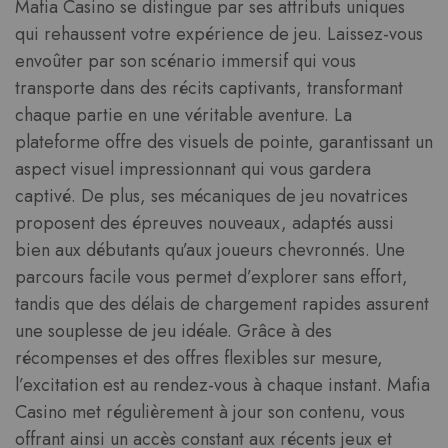
Mafia Casino se distingue par ses attributs uniques
qui rehaussent votre expérience de jeu. Laissez-vous
envoûter par son scénario immersif qui vous
transporte dans des récits captivants, transformant
chaque partie en une véritable aventure. La
plateforme offre des visuels de pointe, garantissant un
aspect visuel impressionnant qui vous gardera
captivé. De plus, ses mécaniques de jeu novatrices
proposent des épreuves nouveaux, adaptés aussi
bien aux débutants qu’aux joueurs chevronnés. Une
parcours facile vous permet d’explorer sans effort,
tandis que des délais de chargement rapides assurent
une souplesse de jeu idéale. Grâce à des
récompenses et des offres flexibles sur mesure,
l’excitation est au rendez-vous à chaque instant. Mafia
Casino met régulièrement à jour son contenu, vous
offrant ainsi un accès constant aux récents jeux et