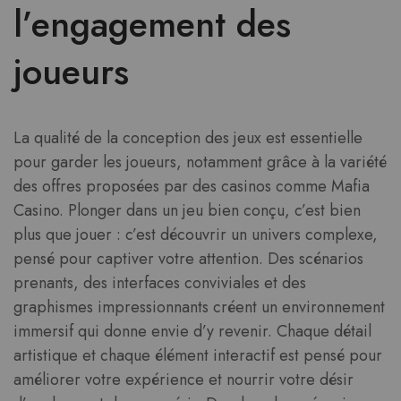
l’engagement des
joueurs
La qualité de la conception des jeux est essentielle
pour garder les joueurs, notamment grâce à la variété
des offres proposées par des casinos comme Mafia
Casino. Plonger dans un jeu bien conçu, c’est bien
plus que jouer : c’est découvrir un univers complexe,
pensé pour captiver votre attention. Des scénarios
prenants, des interfaces conviviales et des
graphismes impressionnants créent un environnement
immersif qui donne envie d’y revenir. Chaque détail
artistique et chaque élément interactif est pensé pour
améliorer votre expérience et nourrir votre désir