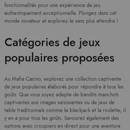
fonctionnalités pour une expérience de jeu
authentiquement exceptionnelle. Plongez dans cet
monde novateur et explorez-le sans plus attendre !
Catégories de jeux
populaires proposées
Au Mafia Casino, explorez une collection captivante
de jeux populaires élaborés pour répondre à tous les
goûts. Que vous soyez adepte de bandits manchots
captivantes aux images saisissantes ou de jeux de
table traditionnels comme le blackjack et la roulette, il
y en a pour tous les goûts. Savourez également des
options avec croupiers en direct pour une aventure