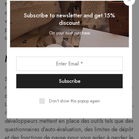
N’oubliez pas que votre sécurité et votre tranquillité
d’esprit sont primordiales, et un processus de
Subscribe to newsletter and get 15%
vérification des licences rigoureux contribue à les
discount
protéger, vous assurant ainsi une expérience de jeu
On your next purchase
optimale.
Mesures de jeu responsable
Si l’attrait du jeu vidéo est indéniable, le jeu
responsable est fondamental pour garantir la sécurité
des joueurs et le respect de la réglementation.
Don't show this popup again
Lorsque vous profitez d’expériences de jeu nouvelles,
il est crucial de connaître vos limites. De nombreux
développeurs mettent en place des outils tels que des
questionnaires d’auto-évaluation, des limites de dépôt
et des fonctions de pause pour vous aider à garder le