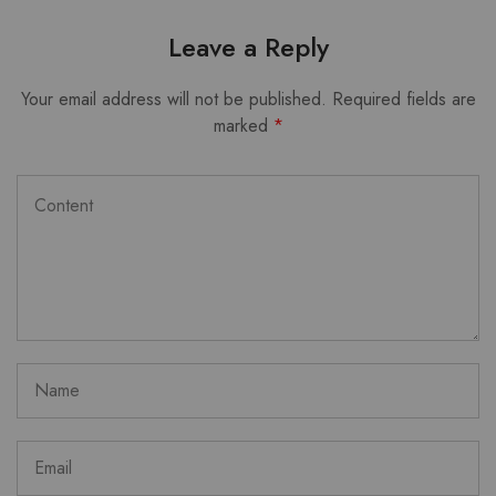
Leave a Reply
Your email address will not be published.
Required fields are
marked
*