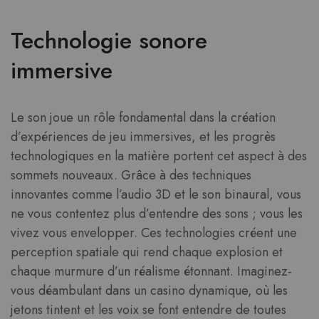
Technologie sonore
immersive
Le son joue un rôle fondamental dans la création
d’expériences de jeu immersives, et les progrès
technologiques en la matière portent cet aspect à des
sommets nouveaux. Grâce à des techniques
innovantes comme l’audio 3D et le son binaural, vous
ne vous contentez plus d’entendre des sons ; vous les
vivez vous envelopper. Ces technologies créent une
perception spatiale qui rend chaque explosion et
chaque murmure d’un réalisme étonnant. Imaginez-
vous déambulant dans un casino dynamique, où les
jetons tintent et les voix se font entendre de toutes