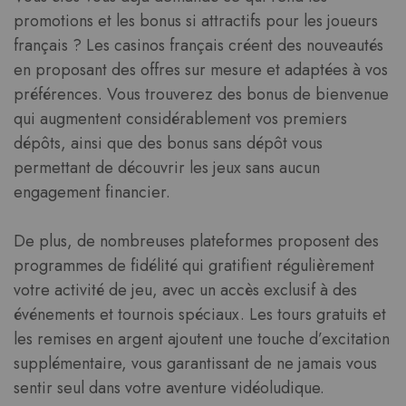
promotions et les bonus si attractifs pour les joueurs
français ? Les casinos français créent des nouveautés
en proposant des offres sur mesure et adaptées à vos
préférences. Vous trouverez des bonus de bienvenue
qui augmentent considérablement vos premiers
dépôts, ainsi que des bonus sans dépôt vous
permettant de découvrir les jeux sans aucun
engagement financier.
De plus, de nombreuses plateformes proposent des
programmes de fidélité qui gratifient régulièrement
votre activité de jeu, avec un accès exclusif à des
événements et tournois spéciaux. Les tours gratuits et
les remises en argent ajoutent une touche d’excitation
supplémentaire, vous garantissant de ne jamais vous
sentir seul dans votre aventure vidéoludique.