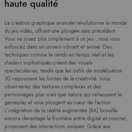
haute qualité
La création graphique avancée révolutionne le monde
du jeu vidéo, offrant une plongée sans précédent.
Vous ne jouez plus simplement à un jeu ; vous vous
enfoncez dans un univers vibrant et animé. Des
techniques comme le rendu en temps réel et les
shaders sophistiqués créent des visuels
spectaculaires, tandis que les outils de modélisation
3D repoussent les limites de la créativité. Vous
observerez des textures complexes et des
personnages plus vrais que nature qui rehaussent le
gameplay et vous plongent au cœur de l’action.
L’intégration de la réalité augmentée (RA) brouille
encore davantage la frontière entre digital et concret,
proposant des interactions uniques. Grâce aux