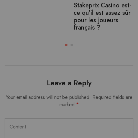
Stakeprix Casino est-
ce qu’il est assez sûr
pour les joueurs
français ?
Leave a Reply
Your email address will not be published.
Required fields are
marked
*