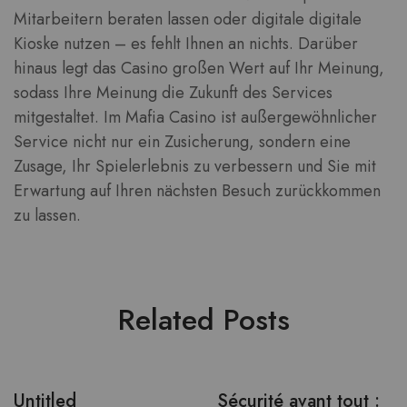
Mitarbeitern beraten lassen oder digitale digitale
Kioske nutzen – es fehlt Ihnen an nichts. Darüber
hinaus legt das Casino großen Wert auf Ihr Meinung,
sodass Ihre Meinung die Zukunft des Services
mitgestaltet. Im Mafia Casino ist außergewöhnlicher
Service nicht nur ein Zusicherung, sondern eine
Zusage, Ihr Spielerlebnis zu verbessern und Sie mit
Erwartung auf Ihren nächsten Besuch zurückkommen
zu lassen.
Related Posts
Untitled
Sécurité avant tout :