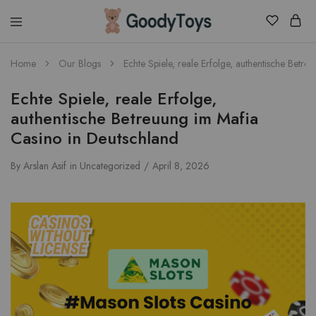
Children
Home
Our Blogs
Echte Spiele, reale Erfolge, authentische Betr
Toys
Shop
Echte Spiele, reale Erfolge,
authentische Betreuung im Mafia
Casino in Deutschland
By
Arslan Asif
in
Uncategorized
April 8, 2026