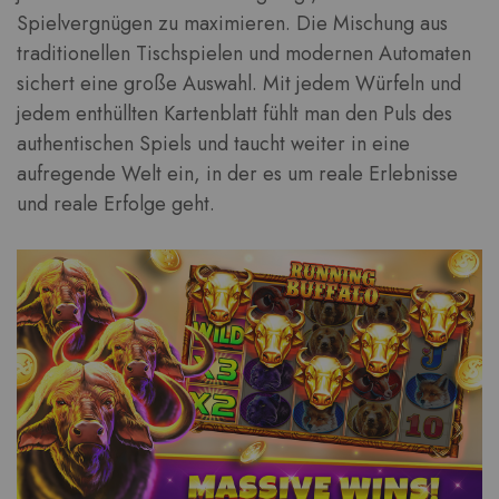
Spielvergnügen zu maximieren. Die Mischung aus
traditionellen Tischspielen und modernen Automaten
sichert eine große Auswahl. Mit jedem Würfeln und
jedem enthüllten Kartenblatt fühlt man den Puls des
authentischen Spiels und taucht weiter in eine
aufregende Welt ein, in der es um reale Erlebnisse
und reale Erfolge geht.