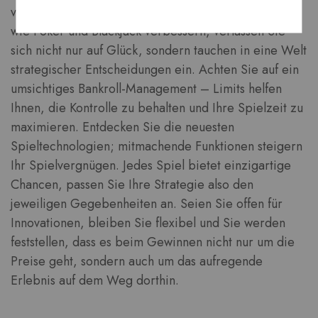
verbessern. Indem Sie Ihre Fähigkeiten in Spielen
wie Poker und Blackjack verbessern, verlassen Sie
sich nicht nur auf Glück, sondern tauchen in eine Welt
strategischer Entscheidungen ein. Achten Sie auf ein
umsichtiges Bankroll-Management – Limits helfen
Ihnen, die Kontrolle zu behalten und Ihre Spielzeit zu
maximieren. Entdecken Sie die neuesten
Spieltechnologien; mitmachende Funktionen steigern
Ihr Spielvergnügen. Jedes Spiel bietet einzigartige
Chancen, passen Sie Ihre Strategie also den
jeweiligen Gegebenheiten an. Seien Sie offen für
Innovationen, bleiben Sie flexibel und Sie werden
feststellen, dass es beim Gewinnen nicht nur um die
Preise geht, sondern auch um das aufregende
Erlebnis auf dem Weg dorthin.