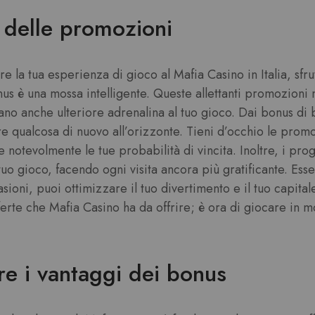
 delle promozioni
e la tua esperienza di gioco al Mafia Casino in Italia, sfru
s è una mossa intelligente. Queste allettanti promozioni 
ano anche ulteriore adrenalina al tuo gioco. Dai bonus di 
re qualcosa di nuovo all’orizzonte. Tieni d’occhio le promo
notevolmente le tue probabilità di vincita. Inoltre, i pro
uo gioco, facendo ogni visita ancora più gratificante. Es
ioni, puoi ottimizzare il tuo divertimento e il tuo capital
fferte che Mafia Casino ha da offrire; è ora di giocare in 
e i vantaggi dei bonus