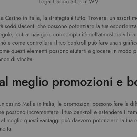
 Casino in Italia, la strategia è tutto. Troverai un assorti
lità soddisfacenti che possono potenziare la tua esperien
egole, potrai navigare con semplicità nell’atmosfera vibran
inò e come controllare il tuo bankroll può fare una signific
me questi elementi possono aiutarti a giocare in modo più
nce di vincita.
 al meglio promozioni e 
n casinò Mafia in Italia, le promozioni possono fare la di
e possono incrementare il tuo bankroll e estendere il tem
 al meglio questi vantaggi può davvero potenziare la tua 
ncita.