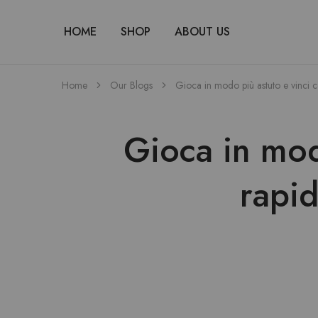
HOME
SHOP
ABOUT US
Home
Our Blogs
Gioca in modo più astuto e vinci c
Gioca in mod
rapid