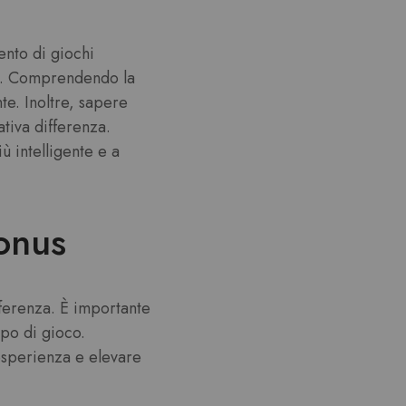
mento di giochi
za. Comprendendo la
te. Inoltre, sapere
ativa differenza.
 intelligente e a
bonus
fferenza. È importante
po di gioco.
esperienza e elevare