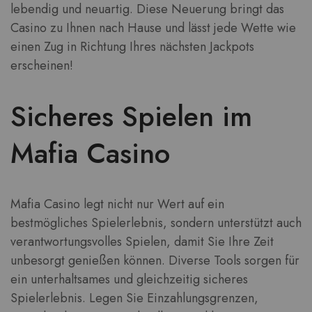
lebendig und neuartig. Diese Neuerung bringt das
Casino zu Ihnen nach Hause und lässt jede Wette wie
einen Zug in Richtung Ihres nächsten Jackpots
erscheinen!
Sicheres Spielen im
Mafia Casino
Mafia Casino legt nicht nur Wert auf ein
bestmögliches Spielerlebnis, sondern unterstützt auch
verantwortungsvolles Spielen, damit Sie Ihre Zeit
unbesorgt genießen können. Diverse Tools sorgen für
ein unterhaltsames und gleichzeitig sicheres
Spielerlebnis. Legen Sie Einzahlungsgrenzen,