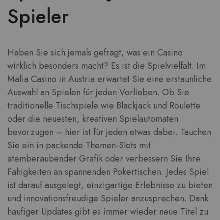
Spieler
Haben Sie sich jemals gefragt, was ein Casino
wirklich besonders macht? Es ist die Spielvielfalt. Im
Mafia Casino in Austria erwartet Sie eine erstaunliche
Auswahl an Spielen für jeden Vorlieben. Ob Sie
traditionelle Tischspiele wie Blackjack und Roulette
oder die neuesten, kreativen Spielautomaten
bevorzugen – hier ist für jeden etwas dabei. Tauchen
Sie ein in packende Themen-Slots mit
atemberaubender Grafik oder verbessern Sie Ihre
Fähigkeiten an spannenden Pokertischen. Jedes Spiel
ist darauf ausgelegt, einzigartige Erlebnisse zu bieten
und innovationsfreudige Spieler anzusprechen. Dank
häufiger Updates gibt es immer wieder neue Titel zu