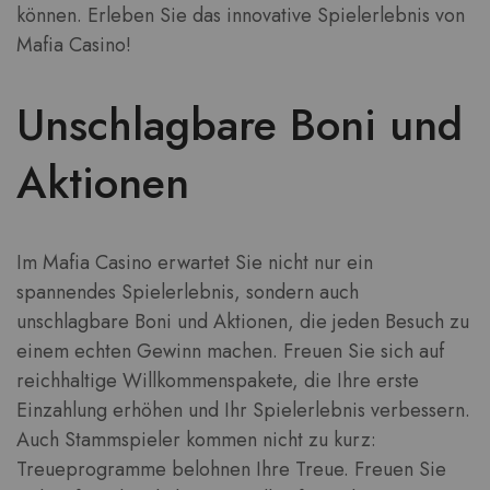
können. Erleben Sie das innovative Spielerlebnis von
Mafia Casino!
Unschlagbare Boni und
Aktionen
Im Mafia Casino erwartet Sie nicht nur ein
spannendes Spielerlebnis, sondern auch
unschlagbare Boni und Aktionen, die jeden Besuch zu
einem echten Gewinn machen. Freuen Sie sich auf
reichhaltige Willkommenspakete, die Ihre erste
Einzahlung erhöhen und Ihr Spielerlebnis verbessern.
Auch Stammspieler kommen nicht zu kurz:
Treueprogramme belohnen Ihre Treue. Freuen Sie