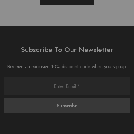
Subscribe To Our Newsletter
Receive an exclusive 10% discount code when you signup.