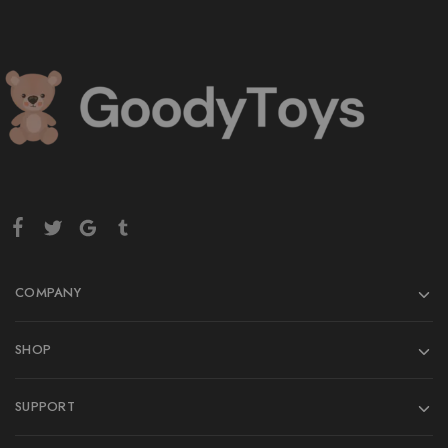
COMPANY
SHOP
SUPPORT