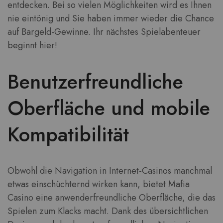
entdecken. Bei so vielen Möglichkeiten wird es Ihnen
nie eintönig und Sie haben immer wieder die Chance
auf Bargeld-Gewinne. Ihr nächstes Spielabenteuer
beginnt hier!
Benutzerfreundliche
Oberfläche und mobile
Kompatibilität
Obwohl die Navigation in Internet-Casinos manchmal
etwas einschüchternd wirken kann, bietet Mafia
Casino eine anwenderfreundliche Oberfläche, die das
Spielen zum Klacks macht. Dank des übersichtlichen