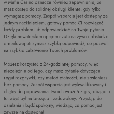
w Mafia Casino oznacza również zapewnienie, że
masz dostęp do solidnej obsługi klienta, gdy tylko
wymagasz pomocy. Zespół wsparcia jest dostępny za
jednym naciśnięciem, gotowy pomóc Ci rozwiązać
każdy problem lub odpowiedzieć na Twoje pytania.
Dzięki nowatorskim opcjom czatu na żywo i obsłudze
e-mailowej otrzymasz szybką odpowiedź, co pozwoli
na szybkie załatwienie Twoich problemów.
Możesz korzystać z 24-godzinnej pomocy, więc
niezależnie od tego, czy masz pytanie dotyczące
reguł rozgrywki, czy metod płatności, nie zostaniesz
bez pomocy. Zespół wsparcia jest wykwalifikowany i
chętny do poprawiania Twoich wrażeń z gry, dbając o
to, abyś był na bieżąco i zadowolony. Przystąp do
działania i bądź spokojny, wiedząc, że pomoc jest
zawsze na dostępna!