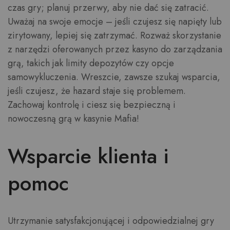
czas gry; planuj przerwy, aby nie dać się zatracić.
Uważaj na swoje emocje – jeśli czujesz się napięty lub
zirytowany, lepiej się zatrzymać. Rozważ skorzystanie
z narzędzi oferowanych przez kasyno do zarządzania
grą, takich jak limity depozytów czy opcje
samowykluczenia. Wreszcie, zawsze szukaj wsparcia,
jeśli czujesz, że hazard staje się problemem.
Zachowaj kontrolę i ciesz się bezpieczną i
nowoczesną grą w kasynie Mafia!
Wsparcie klienta i
pomoc
Utrzymanie satysfakcjonującej i odpowiedzialnej gry