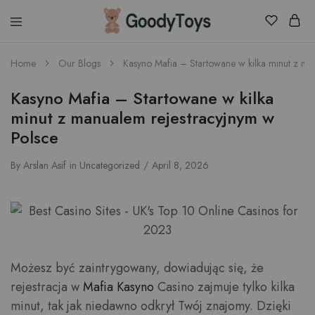
Children
Home
Our Blogs
Kasyno Mafia – Startowane w kilka minut z ma
Toys
Shop
Kasyno Mafia – Startowane w kilka
minut z manualem rejestracyjnym w
Polsce
By
Arslan Asif
in
Uncategorized
April 8, 2026
Możesz być zaintrygowany, dowiadując się, że
rejestracja w
Mafia Kasyno
Casino zajmuje tylko kilka
minut, tak jak niedawno odkrył Twój znajomy. Dzięki