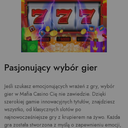
Pasjonujący wybór gier
Jeśli szukasz emocjonujących wrażeń z gry, wybór
gier w Mafia Casino Cię nie zawiedzie. Dzięki
szerokiej gamie innowacyjnych tytułów, znajdziesz
wszystko, od klasycznych slotów po
najnowocześniejsze gry z krupierem na żywo. Każda
gra została stworzona z myślą o zapewnieniu emocji,