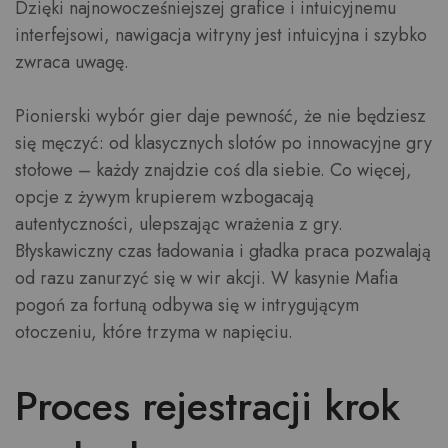
Dzięki najnowocześniejszej grafice i intuicyjnemu
interfejsowi, nawigacja witryny jest intuicyjna i szybko
zwraca uwagę.
Pionierski wybór gier daje pewność, że nie będziesz
się męczyć: od klasycznych slotów po innowacyjne gry
stołowe – każdy znajdzie coś dla siebie. Co więcej,
opcje z żywym krupierem wzbogacają
autentyczności, ulepszając wrażenia z gry.
Błyskawiczny czas ładowania i gładka praca pozwalają
od razu zanurzyć się w wir akcji. W kasynie Mafia
pogoń za fortuną odbywa się w intrygującym
otoczeniu, które trzyma w napięciu.
Proces rejestracji krok