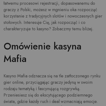
łatwemu procesowi rejestracji, dopasowanemu do
graczy z Polski, możesz w mgnieniu oka rozpocząć
korzystanie z tradycyjnych slotów i nowoczesnych gier
stołowych. Interesuje Cię, jak rozpocząć i co
charakteryzuje to kasyno? Zobaczmy temu bliżej.
Omówienie kasyna
Mafia
Kasyno Mafia odznacza się na tle zatłoczonego rynku
gier online, przyciągając graczy jedyną w swoim
rodzaju tematyką i fascynującą rozgrywką.
Przeniesiesz się do ekscytującego podziemnego
świata, gdzie każdy ruch i deal wzmacniają emocje.