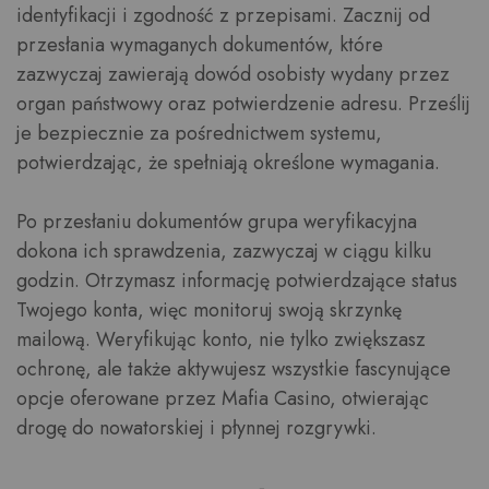
identyfikacji i zgodność z przepisami. Zacznij od
przesłania wymaganych dokumentów, które
zazwyczaj zawierają dowód osobisty wydany przez
organ państwowy oraz potwierdzenie adresu. Prześlij
je bezpiecznie za pośrednictwem systemu,
potwierdzając, że spełniają określone wymagania.
Po przesłaniu dokumentów grupa weryfikacyjna
dokona ich sprawdzenia, zazwyczaj w ciągu kilku
godzin. Otrzymasz informację potwierdzające status
Twojego konta, więc monitoruj swoją skrzynkę
mailową. Weryfikując konto, nie tylko zwiększasz
ochronę, ale także aktywujesz wszystkie fascynujące
opcje oferowane przez Mafia Casino, otwierając
drogę do nowatorskiej i płynnej rozgrywki.