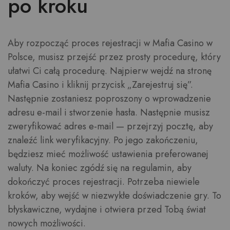
po kroku
Aby rozpocząć proces rejestracji w Mafia Casino w
Polsce, musisz przejść przez prosty procedurę, który
ułatwi Ci całą procedurę. Najpierw wejdź na stronę
Mafia Casino i kliknij przycisk „Zarejestruj się”.
Następnie zostaniesz poproszony o wprowadzenie
adresu e-mail i stworzenie hasła. Następnie musisz
zweryfikować adres e-mail — przejrzyj pocztę, aby
znaleźć link weryfikacyjny. Po jego zakończeniu,
będziesz mieć możliwość ustawienia preferowanej
waluty. Na koniec zgódź się na regulamin, aby
dokończyć proces rejestracji. Potrzeba niewiele
kroków, aby wejść w niezwykłe doświadczenie gry. To
błyskawiczne, wydajne i otwiera przed Tobą świat
nowych możliwości.