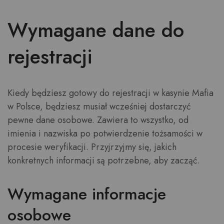
Wymagane dane do
rejestracji
Kiedy będziesz gotowy do rejestracji w kasynie Mafia
w Polsce, będziesz musiał wcześniej dostarczyć
pewne dane osobowe. Zawiera to wszystko, od
imienia i nazwiska po potwierdzenie tożsamości w
procesie weryfikacji. Przyjrzyjmy się, jakich
konkretnych informacji są potrzebne, aby zacząć.
Wymagane informacje
osobowe