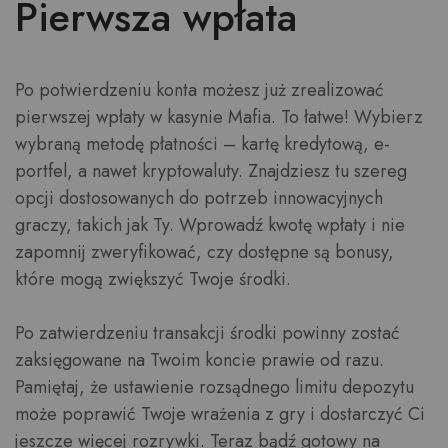
Pierwsza wpłata
Po potwierdzeniu konta możesz już zrealizować
pierwszej wpłaty w kasynie Mafia. To łatwe! Wybierz
wybraną metodę płatności – kartę kredytową, e-
portfel, a nawet kryptowaluty. Znajdziesz tu szereg
opcji dostosowanych do potrzeb innowacyjnych
graczy, takich jak Ty. Wprowadź kwotę wpłaty i nie
zapomnij zweryfikować, czy dostępne są bonusy,
które mogą zwiększyć Twoje środki.
Po zatwierdzeniu transakcji środki powinny zostać
zaksięgowane na Twoim koncie prawie od razu.
Pamiętaj, że ustawienie rozsądnego limitu depozytu
może poprawić Twoje wrażenia z gry i dostarczyć Ci
jeszcze więcej rozrywki. Teraz bądź gotowy na