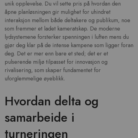
unik opplevelse. Du vil sette pris på hvordan den
åpne planløsningen gir mulighet for uhindret
interaksjon mellom både deltakere og publikum, noe
som fremmer et ladet kameratskap. De moderne
lydsystemene forsterker spenningen i luften mens du
gjør deg klar på de intense kampene som ligger foran
deg. Det er mer enn bare et sted; det er et
pulserende miljø tilpasset for innovasjon og
rivalisering, som skaper fundamentet for
uforglemmelige øyeblikk.
Hvordan delta og
samarbeide i
turneringen