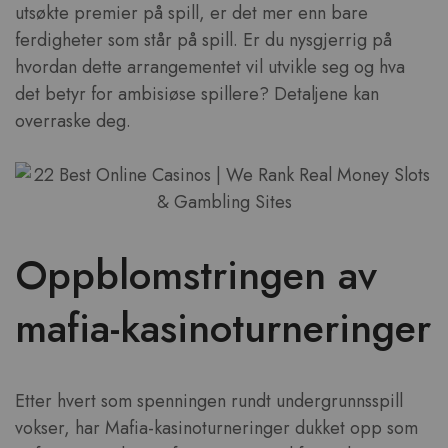
utsøkte premier på spill, er det mer enn bare
ferdigheter som står på spill. Er du nysgjerrig på
hvordan dette arrangementet vil utvikle seg og hva
det betyr for ambisiøse spillere? Detaljene kan
overraske deg.
Oppblomstringen av
mafia-kasinoturneringer
Etter hvert som spenningen rundt undergrunnsspill
vokser, har Mafia-kasinoturneringer dukket opp som