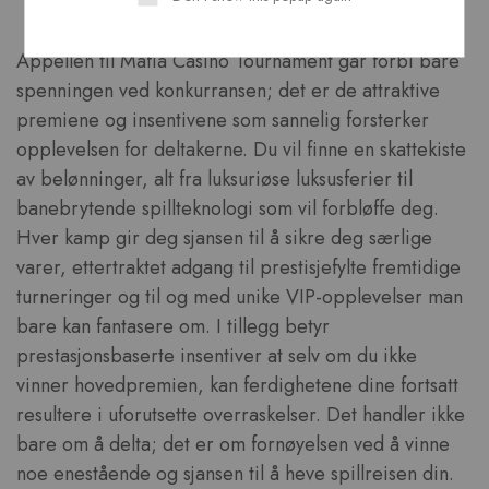
Appellen til Mafia Casino Tournament går forbi bare
spenningen ved konkurransen; det er de attraktive
premiene og insentivene som sannelig forsterker
opplevelsen for deltakerne. Du vil finne en skattekiste
av belønninger, alt fra luksuriøse luksusferier til
banebrytende spillteknologi som vil forbløffe deg.
Hver kamp gir deg sjansen til å sikre deg særlige
varer, ettertraktet adgang til prestisjefylte fremtidige
turneringer og til og med unike VIP-opplevelser man
bare kan fantasere om. I tillegg betyr
prestasjonsbaserte insentiver at selv om du ikke
vinner hovedpremien, kan ferdighetene dine fortsatt
resultere i uforutsette overraskelser. Det handler ikke
bare om å delta; det er om fornøyelsen ved å vinne
noe enestående og sjansen til å heve spillreisen din.