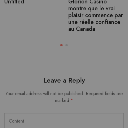
Untitled
Glorion Casino
montre que le vrai
plaisir commence par
une réelle confiance
au Canada
Leave a Reply
Your email address will not be published.
Required fields are
marked
*