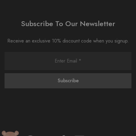
Subscribe To Our Newsletter
Receive an exclusive 10% discount code when you signup.