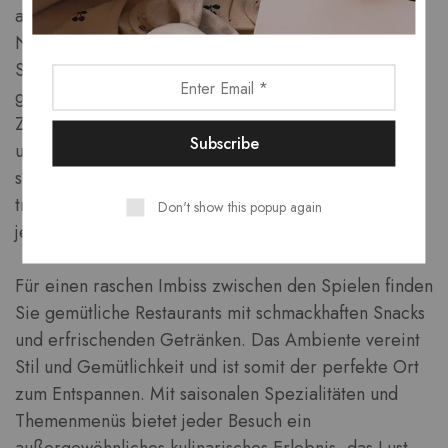
abwechslungsreiches kulinarisches Erlebnis, das den
Nervenkitzel des Spielens perfekt ergänzt. Stellen
Sie sich vor, wie Sie Feinschmeckergerichte
genießen, die von erfahrenen Köchen mit regionalen
Zutaten und kreativen Rezepten zubereitet werden
und Ihren Gaumen verwöhnen. Ob Sie Lust auf
südeuropäische, fernöstliche Fusionsküche oder
traditionelle deutsche Gerichte haben – hier ist für
Don't show this popup again
jeden Geschmack etwas dabei.
Für einen raschen Imbiss zwischen den Spielen finden
Sie gemütliche Restaurants mit schmackhaften Snacks
und erfrischenden Getränken. Das Ambiente vereint
Stil und Gemütlichkeit und ist somit der perfekte Ort
zum Entspannen. Mit saisonalen Spezialitäten und
Themenmenüs bietet jeder Besuch ein