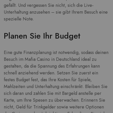
gefällt. Und vergessen Sie nicht, sich die Live-
Unterhaltung anzusehen – sie gibt Ihrem Besuch eine
spezielle Note.
Planen Sie Ihr Budget
Eine gute Finanzplanung ist notwendig, sodass deinen
Besuch im Mafia Casino in Deutschland ideal zu
gestalten, da die Spannung des Erfahrungen kann
schnell anziehend werden. Setzen Sie zuerst ein
festes Budget fest, das Ihre Kosten für Spiele,
Mahlzeiten und Unterhaltung einschränkt. Bleiben Sie
sich daran und zahlen Sie mit Bargeld anstelle per
Karte, um Ihre Spesen zu überwachen. Erinnern Sie
nicht, Geld für Trinkgelder sowie weitere Optionen