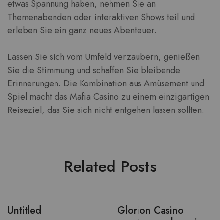
etwas Spannung haben, nehmen Sie an
Themenabenden oder interaktiven Shows teil und
erleben Sie ein ganz neues Abenteuer.
Lassen Sie sich vom Umfeld verzaubern, genießen
Sie die Stimmung und schaffen Sie bleibende
Erinnerungen. Die Kombination aus Amüsement und
Spiel macht das Mafia Casino zu einem einzigartigen
Reiseziel, das Sie sich nicht entgehen lassen sollten.
Related Posts
Untitled
Glorion Casino