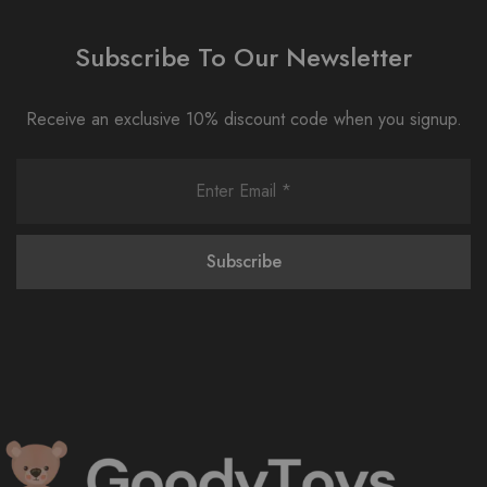
Subscribe To Our Newsletter
Receive an exclusive 10% discount code when you signup.