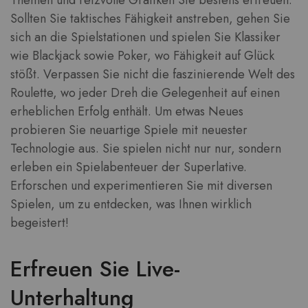
Sollten Sie taktisches Fähigkeit anstreben, gehen Sie
sich an die Spielstationen und spielen Sie Klassiker
wie Blackjack sowie Poker, wo Fähigkeit auf Glück
stößt. Verpassen Sie nicht die faszinierende Welt des
Roulette, wo jeder Dreh die Gelegenheit auf einen
erheblichen Erfolg enthält. Um etwas Neues
probieren Sie neuartige Spiele mit neuester
Technologie aus. Sie spielen nicht nur nur, sondern
erleben ein Spielabenteuer der Superlative.
Erforschen und experimentieren Sie mit diversen
Spielen, um zu entdecken, was Ihnen wirklich
begeistert!
Erfreuen Sie Live-
Unterhaltung