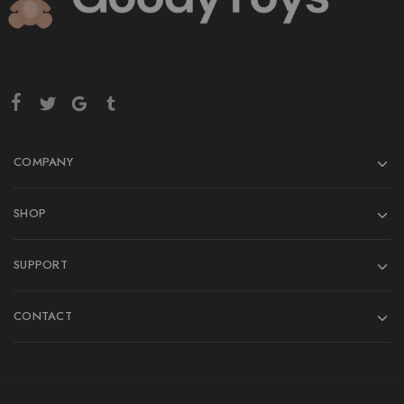
COMPANY
SHOP
SUPPORT
CONTACT