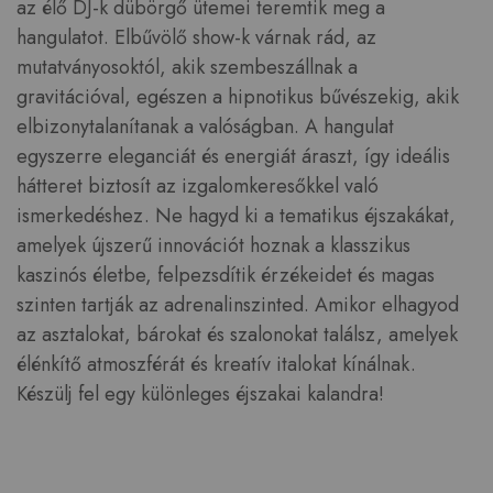
az élő DJ-k dübörgő ütemei teremtik meg a
hangulatot. Elbűvölő show-k várnak rád, az
mutatványosoktól, akik szembeszállnak a
gravitációval, egészen a hipnotikus bűvészekig, akik
elbizonytalanítanak a valóságban. A hangulat
egyszerre eleganciát és energiát áraszt, így ideális
hátteret biztosít az izgalomkeresőkkel való
ismerkedéshez. Ne hagyd ki a tematikus éjszakákat,
amelyek újszerű innovációt hoznak a klasszikus
kaszinós életbe, felpezsdítik érzékeidet és magas
szinten tartják az adrenalinszinted. Amikor elhagyod
az asztalokat, bárokat és szalonokat találsz, amelyek
élénkítő atmoszférát és kreatív italokat kínálnak.
Készülj fel egy különleges éjszakai kalandra!