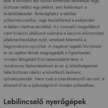
akár a korszerű élő osztós élmények kedvelője vagy,
biztosan találsz egy játékot, ami felébreszti a
érdeklődésedet. Belevághatsz a taktikai
pókermeccsekbe, vagy tesztelheted a esélyeidet
érdekes rulettvariációkkal. Az innovatív megoldások
iránt kíváncsi játékosok számára a kaszinó előremutató
játékmechanikákat nyújt, amelyek felemelik a
hagyományos opciókat. A magával ragadó környezet
és az sajátos témák megragadják a figyelmedet,
minden látogatást friss tapasztalattá téve. A
rendszeres fejlesztéseknek és az új lehetőségeknek
hála biztosan rálelsz a következő kedvenc
szórakozásodat. Nem csak a sikerélményről van szó; a
élvezetről és a újdonságokról minden pillanatban.
Lebilincselő nyerőgépek