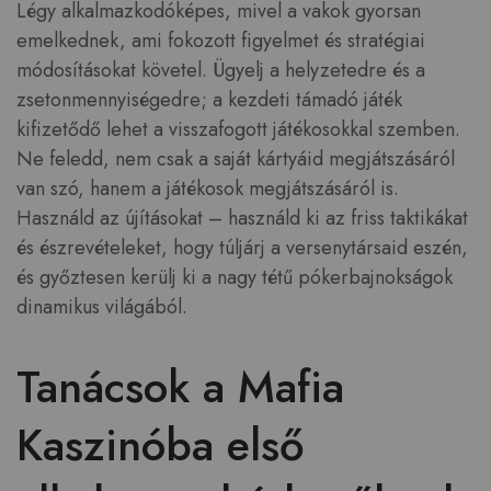
Légy alkalmazkodóképes, mivel a vakok gyorsan
emelkednek, ami fokozott figyelmet és stratégiai
módosításokat követel. Ügyelj a helyzetedre és a
zsetonmennyiségedre; a kezdeti támadó játék
kifizetődő lehet a visszafogott játékosokkal szemben.
Ne feledd, nem csak a saját kártyáid megjátszásáról
van szó, hanem a játékosok megjátszásáról is.
Használd az újításokat – használd ki az friss taktikákat
és észrevételeket, hogy túljárj a versenytársaid eszén,
és győztesen kerülj ki a nagy tétű pókerbajnokságok
dinamikus világából.
Tanácsok a Mafia
Kaszinóba első