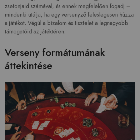
zsetonjaid számával, és ennek megfelelően fogadj –
mindenki utálja, ha egy versenyző feleslegesen húzza
a játékot. Végül a bizalom és tisztelet a legnagyobb
támogatóid az játéktéren.
Verseny formátumának
áttekintése