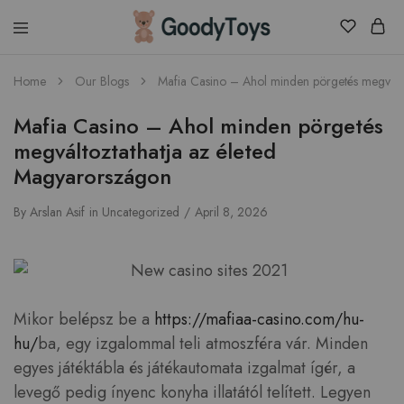
Children
Home
Our Blogs
Mafia Casino – Ahol minden pörgetés megvált
Toys
Shop
Mafia Casino – Ahol minden pörgetés
megváltoztathatja az életed
Magyarországon
By
Arslan Asif
in
Uncategorized
April 8, 2026
Mikor belépsz be a
https://mafiaa-casino.com/hu-
hu/
ba, egy izgalommal teli atmoszféra vár. Minden
egyes játéktábla és játékautomata izgalmat ígér, a
levegő pedig ínyenc konyha illatától telített. Legyen