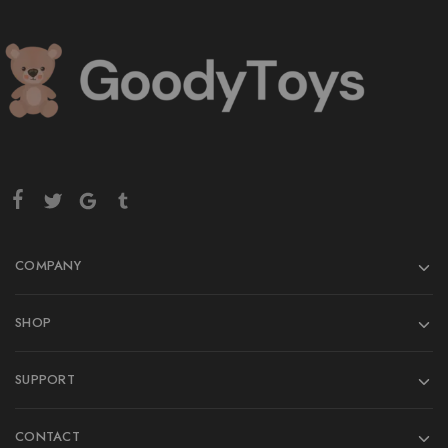
COMPANY
SHOP
SUPPORT
CONTACT