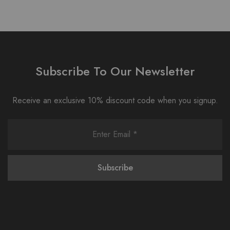
Subscribe To Our Newsletter
Receive an exclusive 10% discount code when you signup.