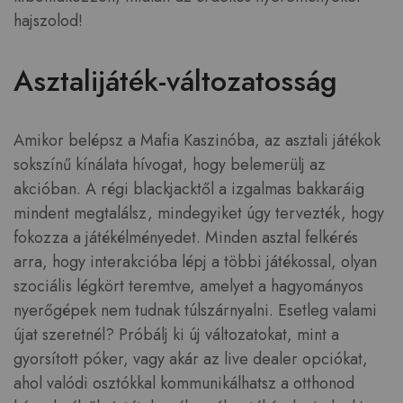
hajszolod!
Asztalijáték-változatosság
Amikor belépsz a Mafia Kaszinóba, az asztali játékok
sokszínű kínálata hívogat, hogy belemerülj az
akcióban. A régi blackjacktől a izgalmas bakkaráig
mindent megtalálsz, mindegyiket úgy tervezték, hogy
fokozza a játékélményedet. Minden asztal felkérés
arra, hogy interakcióba lépj a többi játékossal, olyan
szociális légkört teremtve, amelyet a hagyományos
nyerőgépek nem tudnak túlszárnyalni. Esetleg valami
újat szeretnél? Próbálj ki új változatokat, mint a
gyorsított póker, vagy akár az live dealer opciókat,
ahol valódi osztókkal kommunikálhatsz a otthonod