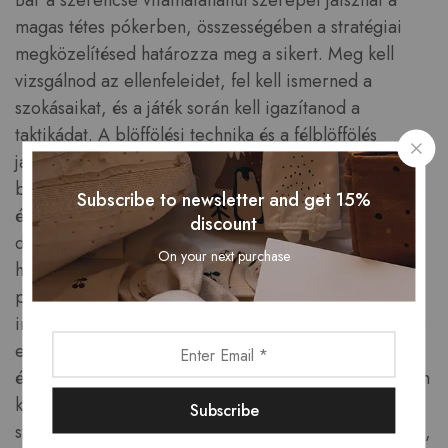
Bár a szerencse vitathatatlanul szerepet játszhat a
magas tétes pókerben, összességében a stratégiai
megközelítésed határozza meg a sikert. Meg kell
vizsgálnod az ellenfeleidet, fel kell ismerned a
szokásaikat, és a játék során kell igazítanod a
taktikádat. A blöffölési technika és a félblöffölés
javíthatják a játékszintedet, de ehhez a szinthez jó
belátás és megfelelő időzítés szükséges. A pot odds
Subscribe to newsletter and get 15%
és a valószínűség átlátása hozzájárulhat kiszámított
discount
döntéseket hozni, garantálva, hogy minden fogadás
On your next purchase
harmóniában legyen a általános játékterveddel. Ne
pusztán a szerencsére hagyatkozz; alkalmazd az
innovációt a játékmódodban. Használj adatfeldolgozó
eszközöket, ha hozzáférhetőek, a minták követésére
és a játékmenet optimalizálására. Ne hagyd figyelmen
kívül, a legerősebb játékosok azok, akiknek a
stratégiai gondolkodást és megértést fontosnak tartják,