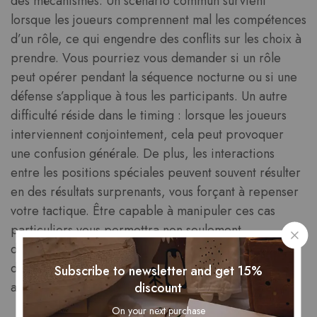
des mécanismes. Un scénario commun survient
lorsque les joueurs comprennent mal les compétences
d’un rôle, ce qui engendre des conflits sur les choix à
prendre. Vous pourriez vous demander si un rôle
peut opérer pendant la séquence nocturne ou si une
défense s’applique à tous les participants. Un autre
difficulté réside dans le timing : lorsque les joueurs
interviennent conjointement, cela peut provoquer
une confusion générale. De plus, les interactions
entre les positions spéciales peuvent souvent résulter
en des résultats surprenants, vous forçant à repenser
votre tactique. Être capable à manipuler ces cas
particuliers vous permettra non seulement
d’approfondir votre maîtrise du jeu, mais aussi
d’améliorer votre habileté à en maîtriser les nuances
Subscribe to newsletter and get 15%
avec créativité.
discount
On your next purchase