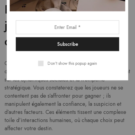
Psychologie des
joueurs dans les jeux
de mafia
Comprendre la psychologie des joueurs est crucial
Don't show this popup again
dans les jeux de mafia, car ces titres reposent souvent
sur les dynamiques sociales et la tromperie
stratégique. Vous constaterez que les joueurs ne se
contentent pas de s’affronter pour gagner ; ils
manipulent également la confiance, la suspicion et
d’autres facteurs. Ces éléments tissent une complexe
toile d’interactions humaines, où chaque choix peut
affecter votre destin.