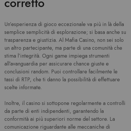
corretto
Un’esperienza di gioco eccezionale va più in là della
semplice semplicità di esplorazione; si basa anche su
trasparenza e giustizia. Al Mafia Casino, non sei solo
un altro partecipante, ma parte di una comunità che
stima l’integrità. Ogni game impiega strumenti
all’avanguardia per assicurare chance giuste e
conclusioni random. Puoi controllare facilmente le
tassi di RTP, che ti danno la possibilità di effettuare
scelte informate.
Inoltre, il casino si sottopone regolarmente a controlli
da parte di enti indipendenti, garantendo la
conformità ai più superiori norme del settore. La
comunicazione riguardante alle meccaniche di