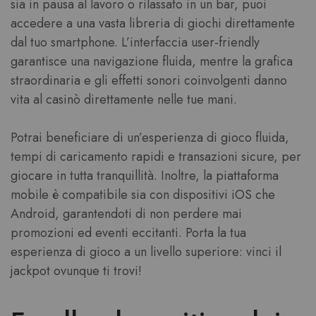
sia in pausa al lavoro o rilassato in un bar, puoi
accedere a una vasta libreria di giochi direttamente
dal tuo smartphone. L’interfaccia user-friendly
garantisce una navigazione fluida, mentre la grafica
straordinaria e gli effetti sonori coinvolgenti danno
vita al casinò direttamente nelle tue mani.
Potrai beneficiare di un’esperienza di gioco fluida,
tempi di caricamento rapidi e transazioni sicure, per
giocare in tutta tranquillità. Inoltre, la piattaforma
mobile è compatibile sia con dispositivi iOS che
Android, garantendoti di non perdere mai
promozioni ed eventi eccitanti. Porta la tua
esperienza di gioco a un livello superiore: vinci il
jackpot ovunque ti trovi!