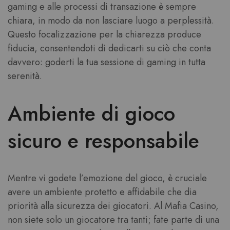
gaming e alle processi di transazione è sempre
chiara, in modo da non lasciare luogo a perplessità.
Questo focalizzazione per la chiarezza produce
fiducia, consentendoti di dedicarti su ciò che conta
davvero: goderti la tua sessione di gaming in tutta
serenità.
Ambiente di gioco
sicuro e responsabile
Mentre vi godete l’emozione del gioco, è cruciale
avere un ambiente protetto e affidabile che dia
priorità alla sicurezza dei giocatori. Al Mafia Casino,
non siete solo un giocatore tra tanti; fate parte di una