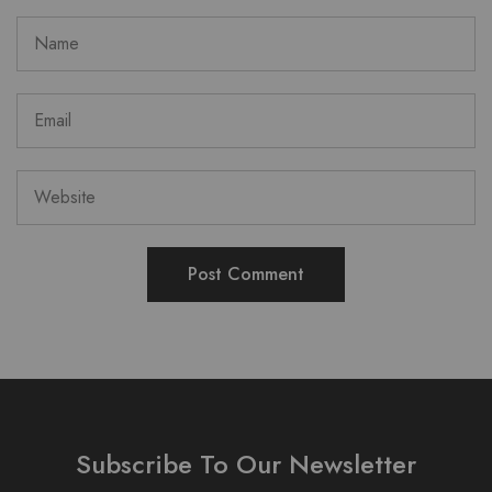
Subscribe To Our Newsletter