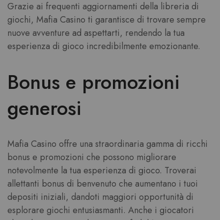
Grazie ai frequenti aggiornamenti della libreria di
giochi, Mafia Casino ti garantisce di trovare sempre
nuove avventure ad aspettarti, rendendo la tua
esperienza di gioco incredibilmente emozionante.
Bonus e promozioni
generosi
Mafia Casino offre una straordinaria gamma di ricchi
bonus e promozioni che possono migliorare
notevolmente la tua esperienza di gioco. Troverai
allettanti bonus di benvenuto che aumentano i tuoi
depositi iniziali, dandoti maggiori opportunità di
esplorare giochi entusiasmanti. Anche i giocatori