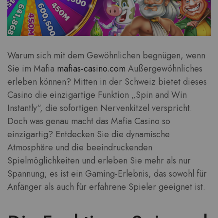
Warum sich mit dem Gewöhnlichen begnügen, wenn
Sie im Mafia
mafias-casino.com
Außergewöhnliches
erleben können? Mitten in der Schweiz bietet dieses
Casino die einzigartige Funktion „Spin and Win
Instantly“, die sofortigen Nervenkitzel verspricht.
Doch was genau macht das Mafia Casino so
einzigartig? Entdecken Sie die dynamische
Atmosphäre und die beeindruckenden
Spielmöglichkeiten und erleben Sie mehr als nur
Spannung; es ist ein Gaming-Erlebnis, das sowohl für
Anfänger als auch für erfahrene Spieler geeignet ist.