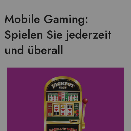
Mobile Gaming:
Spielen Sie jederzeit
und überall