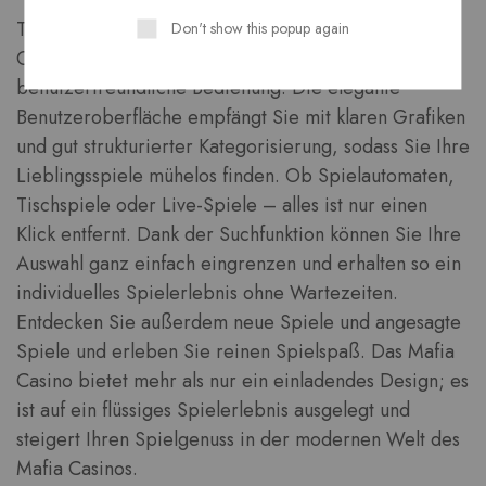
Tauchen Sie ein in die Spieleauswahl des Mafia
Don't show this popup again
Casinos in der Schweiz und entdecken Sie die
benutzerfreundliche Bedienung. Die elegante
Benutzeroberfläche empfängt Sie mit klaren Grafiken
und gut strukturierter Kategorisierung, sodass Sie Ihre
Lieblingsspiele mühelos finden. Ob Spielautomaten,
Tischspiele oder Live-Spiele – alles ist nur einen
Klick entfernt. Dank der Suchfunktion können Sie Ihre
Auswahl ganz einfach eingrenzen und erhalten so ein
individuelles Spielerlebnis ohne Wartezeiten.
Entdecken Sie außerdem neue Spiele und angesagte
Spiele und erleben Sie reinen Spielspaß. Das Mafia
Casino bietet mehr als nur ein einladendes Design; es
ist auf ein flüssiges Spielerlebnis ausgelegt und
steigert Ihren Spielgenuss in der modernen Welt des
Mafia Casinos.