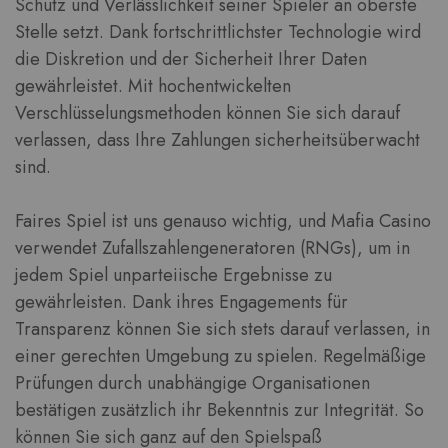
Schutz und Verlässlichkeit seiner Spieler an oberste
Stelle setzt. Dank fortschrittlichster Technologie wird
die Diskretion und der Sicherheit Ihrer Daten
gewährleistet. Mit hochentwickelten
Verschlüsselungsmethoden können Sie sich darauf
verlassen, dass Ihre Zahlungen sicherheitsüberwacht
sind.
Faires Spiel ist uns genauso wichtig, und Mafia Casino
verwendet Zufallszahlengeneratoren (RNGs), um in
jedem Spiel unparteiische Ergebnisse zu
gewährleisten. Dank ihres Engagements für
Transparenz können Sie sich stets darauf verlassen, in
einer gerechten Umgebung zu spielen. Regelmäßige
Prüfungen durch unabhängige Organisationen
bestätigen zusätzlich ihr Bekenntnis zur Integrität. So
können Sie sich ganz auf den Spielspaß