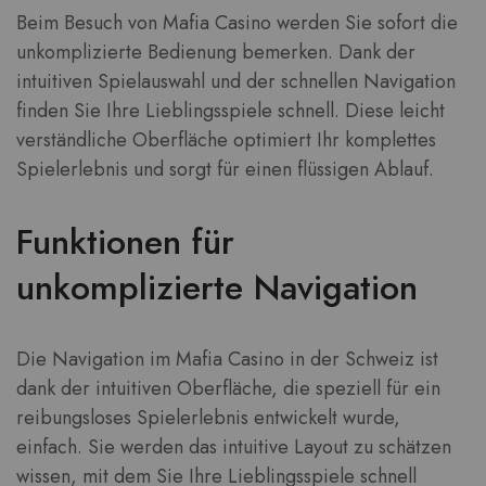
Beim Besuch von Mafia Casino werden Sie sofort die
unkomplizierte Bedienung bemerken. Dank der
intuitiven Spielauswahl und der schnellen Navigation
finden Sie Ihre Lieblingsspiele schnell. Diese leicht
verständliche Oberfläche optimiert Ihr komplettes
Spielerlebnis und sorgt für einen flüssigen Ablauf.
Funktionen für
unkomplizierte Navigation
Die Navigation im Mafia Casino in der Schweiz ist
dank der intuitiven Oberfläche, die speziell für ein
reibungsloses Spielerlebnis entwickelt wurde,
einfach. Sie werden das intuitive Layout zu schätzen
wissen, mit dem Sie Ihre Lieblingsspiele schnell