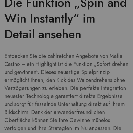
Die Funktion „Spin and
Win Instantly“ im
Detail ansehen
Entdecken Sie die zahlreichen Angebote von Mafia
Casino – ein Highlight ist die Funktion „Sofort drehen
und gewinnen“. Dieses neuartige Spielprinzip
ermöglicht Ihnen, den Kick des Walzendrehens ohne
Verzögerungen zu erleben. Die perfekte Integration
neuester Technologie garantiert direkte Ergebnisse
und sorgt für fesselnde Unterhaltung direkt auf Ihrem
Bildschirm. Dank der anwenderfreundlichen
Oberfläche können Sie Ihre Gewinne mühelos
verfolgen und Ihre Strategien im Nu anpassen. Die