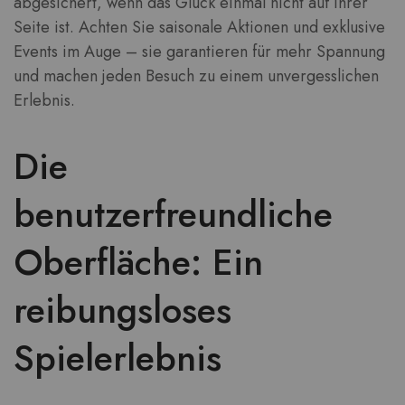
abgesichert, wenn das Glück einmal nicht auf Ihrer
Seite ist. Achten Sie saisonale Aktionen und exklusive
Events im Auge – sie garantieren für mehr Spannung
und machen jeden Besuch zu einem unvergesslichen
Erlebnis.
Die
benutzerfreundliche
Oberfläche: Ein
reibungsloses
Spielerlebnis