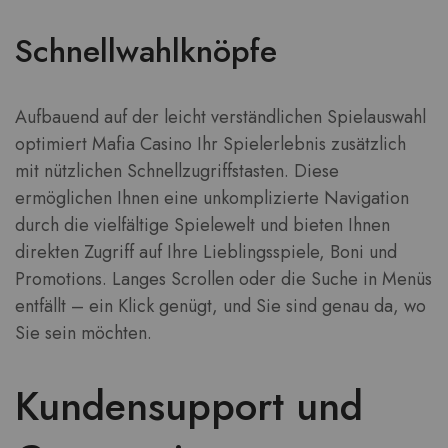
Schnellwahlknöpfe
Aufbauend auf der leicht verständlichen Spielauswahl
optimiert Mafia Casino Ihr Spielerlebnis zusätzlich
mit nützlichen Schnellzugriffstasten. Diese
ermöglichen Ihnen eine unkomplizierte Navigation
durch die vielfältige Spielewelt und bieten Ihnen
direkten Zugriff auf Ihre Lieblingsspiele, Boni und
Promotions. Langes Scrollen oder die Suche in Menüs
entfällt – ein Klick genügt, und Sie sind genau da, wo
Sie sein möchten.
Kundensupport und