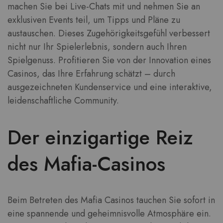
machen Sie bei Live-Chats mit und nehmen Sie an
exklusiven Events teil, um Tipps und Pläne zu
austauschen. Dieses Zugehörigkeitsgefühl verbessert
nicht nur Ihr Spielerlebnis, sondern auch Ihren
Spielgenuss. Profitieren Sie von der Innovation eines
Casinos, das Ihre Erfahrung schätzt – durch
ausgezeichneten Kundenservice und eine interaktive,
leidenschaftliche Community.
Der einzigartige Reiz
des Mafia-Casinos
Beim Betreten des Mafia Casinos tauchen Sie sofort in
eine spannende und geheimnisvolle Atmosphäre ein.