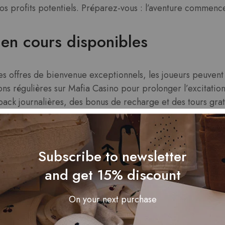
os profits potentiels. Préparez-vous : l’aventure commence
en cours disponibles
es offres de bienvenue exceptionnels, les joueurs peuvent
s régulières sur Mafia Casino pour prolonger l’excitatio
ack journalières, des bonus de recharge et des tours gratui
xpérience de jeu. Participez à des tournois exclusifs pour
nts et montrer votre talent face à d’autres joueurs. De pl
té qui récompense votre engagement avec des points éch
Subscribe to newsletter
. Chaque mois, de nouvelles promotions saisonnières vie
garantir un divertissement permanent. Rejoignez l’action d
and get 15% discount
sublimer votre expérience de jeu grâce à des offres créat
us !
On your next purchase