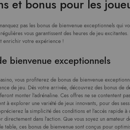
s et bonus pour les joue
manquez pas les bonus de bienvenue exceptionnels qui vo
 régulières vous garantissent des heures de jeu excitant
 enrichir votre expérience !
de bienvenue exceptionnels
Casino, vous profiterez de bonus de bienvenue exceptionn
ence de jeu. Dès votre arrivée, découvrez des bonus de dé
i feront monter l’adrénaline. Ces offres ne se contentent p
itent à explorer une variété de jeux innovants, pour des sess
pprécierez la simplicité des conditions et l’accès rapide à
r directement dans l’action. Que vous soyez un amateur d
 de table, ces bonus de bienvenue sont conçus pour optimi