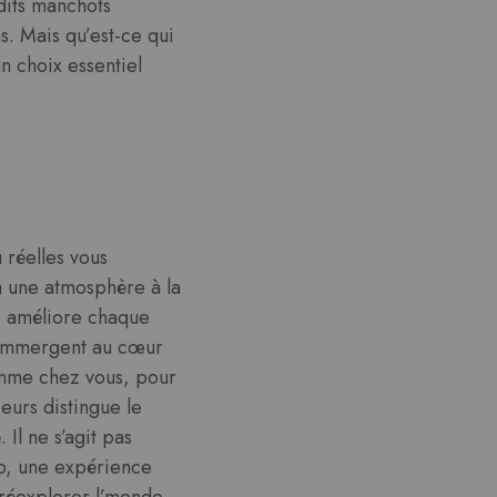
dits manchots
ns. Mais qu’est-ce qui
n choix essentiel
 réelles vous
 à une atmosphère à la
ui améliore chaque
s immergent au cœur
comme chez vous, pour
ieurs distingue le
 Il ne s’agit pas
no, une expérience