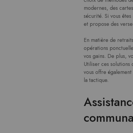
choix de méthodes de
modernes, des cartes 
sécurité. Si vous ête
et propose des versem
En matière de retrait
opérations ponctuell
vos gains. De plus, v
Utiliser ces solutio
vous offre également u
la tactique.
Assistanc
communau