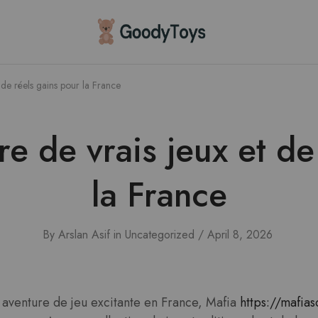
Children
Toys
Shop
 de réels gains pour la France
re de vrais jeux et de
la France
By
Arslan Asif
in
Uncategorized
April 8, 2026
 aventure de jeu excitante en France, Mafia
https://mafias