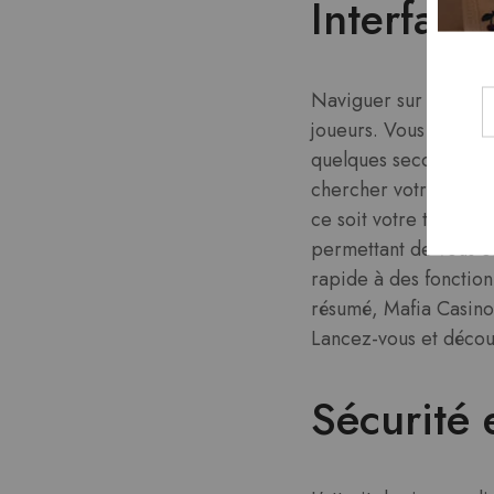
Interface
Naviguer sur Mafia C
joueurs. Vous appréci
quelques secondes. L’
chercher votre chemin
ce soit votre télépho
permettant de vous co
rapide à des fonctionn
résumé, Mafia Casino 
Lancez-vous et décou
Sécurité 