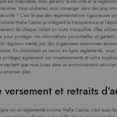
ligne est indéniable, mais garantir la sécurité et la réglemen
sereine. Vous souhaitez vous immerger dans des jeux inno
curité ? C’est là que des réglementations rigoureuses ent
comme Mafia Casino privilégient la transparence et l’équi
nement de chaque instant en toute tranquillité. Elles utilis
 pour protéger vos informations personnelles et garantir l
ts réguliers menés par des organismes autonomes assurent
ements. En choisissant un casino en ligne réglementé, vous
us protégez également vos investissements et votre expéri
en sachant que vous jouez dans un environnement sécurisé
au premier plan.
versement et retraits d’a
ligne sûr et réglementé comme Mafia Casino, c’est aussi bé