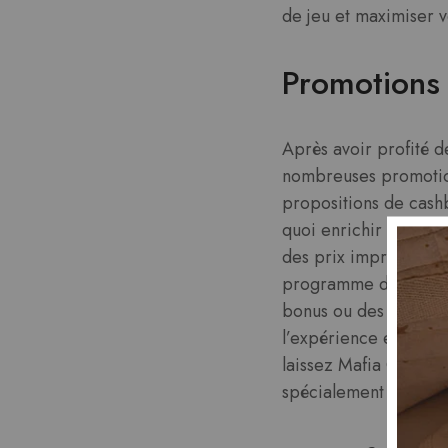
de jeu et maximiser v
Promotions 
Après avoir profité d
nombreuses promotion
propositions de cashb
quoi enrichir votre e
des prix impressionna
programme de fidéli
bonus ou des cadeaux
l’expérience et vous 
laissez Mafia Casino 
spécialement pour vo