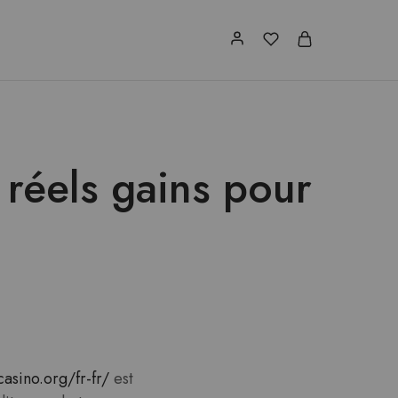
 réels gains pour
casino.org/fr-fr/
est