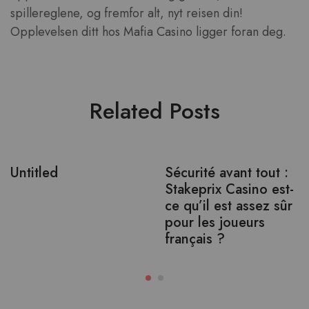
spillereglene, og fremfor alt, nyt reisen din!
Opplevelsen ditt hos Mafia Casino ligger foran deg.
Related Posts
Untitled
Sécurité avant tout :
Stakeprix Casino est-
ce qu’il est assez sûr
pour les joueurs
français ?