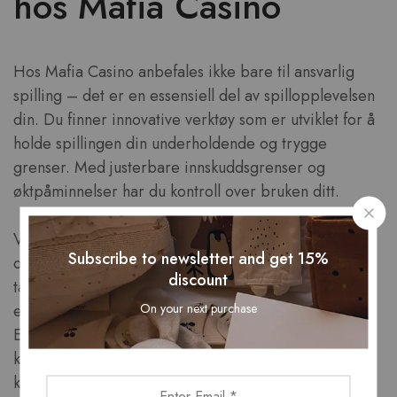
hos Mafia Casino
Hos Mafia Casino anbefales ikke bare til ansvarlig
spilling – det er en essensiell del av spillopplevelsen
din. Du finner innovative verktøy som er utviklet for å
holde spillingen din underholdende og trygge
grenser. Med justerbare innskuddsgrenser og
øktpåminnelser har du kontroll over bruken ditt.
Vi forstår at spilling skal være underholdende, ikke
Subscribe to newsletter and get 15%
overmannende. Hvis du noen gang føler behov for å
discount
ta en pause, gjør våre selv-ekskluderingsverktøy det
On your next purchase
enkelt å trekke seg tilbake når du trenger det.
Engasjement til gjennomsiktighet betyr at du alltid er
klar over handlingen din, noe som gir deg bedre
kontroll over spillreisen.