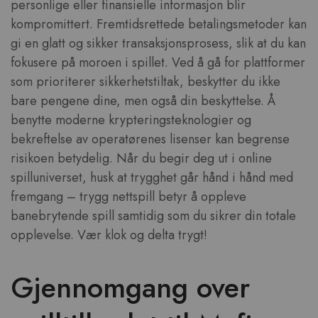
personlige eller finansielle informasjon blir
kompromittert. Fremtidsrettede betalingsmetoder kan
gi en glatt og sikker transaksjonsprosess, slik at du kan
fokusere på moroen i spillet. Ved å gå for plattformer
som prioriterer sikkerhetstiltak, beskytter du ikke
bare pengene dine, men også din beskyttelse. Å
benytte moderne krypteringsteknologier og
bekreftelse av operatørenes lisenser kan begrense
risikoen betydelig. Når du begir deg ut i online
spilluniverset, husk at trygghet går hånd i hånd med
fremgang – trygg nettspill betyr å oppleve
banebrytende spill samtidig som du sikrer din totale
opplevelse. Vær klok og delta trygt!
Gjennomgang over