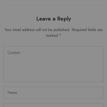
Leave a Reply
Your email address will not be published.
Required fields are
marked
*