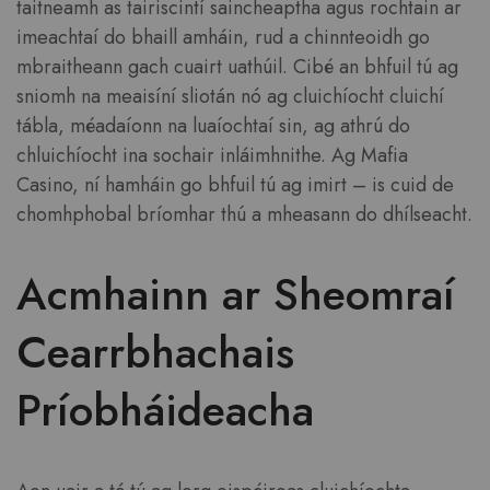
taitneamh as tairiscintí saincheaptha agus rochtain ar
imeachtaí do bhaill amháin, rud a chinnteoidh go
mbraitheann gach cuairt uathúil. Cibé an bhfuil tú ag
sniomh na meaisíní sliotán nó ag cluichíocht cluichí
tábla, méadaíonn na luaíochtaí sin, ag athrú do
chluichíocht ina sochair inláimhnithe. Ag Mafia
Casino, ní hamháin go bhfuil tú ag imirt – is cuid de
chomhphobal bríomhar thú a mheasann do dhílseacht.
Acmhainn ar Sheomraí
Cearrbhachais
Príobháideacha