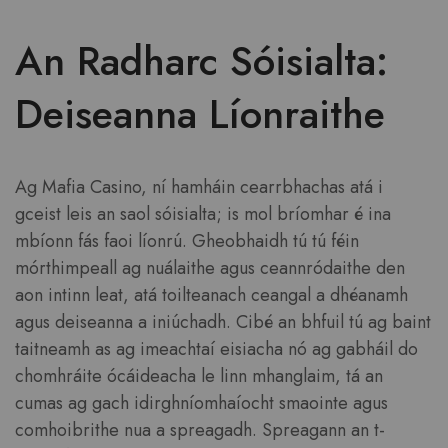
An Radharc Sóisialta:
Deiseanna Líonraithe
Ag Mafia Casino, ní hamháin cearrbhachas atá i
gceist leis an saol sóisialta; is mol bríomhar é ina
mbíonn fás faoi líonrú. Gheobhaidh tú tú féin
mórthimpeall ag nuálaithe agus ceannródaithe den
aon intinn leat, atá toilteanach ceangal a dhéanamh
agus deiseanna a iniúchadh. Cibé an bhfuil tú ag baint
taitneamh as ag imeachtaí eisiacha nó ag gabháil do
chomhráite ócáideacha le linn mhanglaim, tá an
cumas ag gach idirghníomhaíocht smaointe agus
comhoibrithe nua a spreagadh. Spreagann an t-