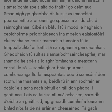
níos faide ná cluichíocht amháin; ardaíonn tairiscintí
siamsaíochta speisialta do thaithí go céim nua.
Smaoinigh go gheobhaidh tú sult as imeachtaí
pearsonaithe a oireann go speisialta ar do chuid
sainroghanna. Cibé an bhfuil tú i mood le haghaidh
ceolchoirme príobháideach ina mbeidh ealaíontóirí
clúiteacha nó cóisir téamach a tumoidh tú in
timpeallachtaí ar leith, tá na roghanna gan chomhair.
Gheobhaidh tú sult as siamsaíocht saincheaptha, mar
shampla heispéiris idirghníomhacha a meascann
corraíl le só. – samlaigh ar bhia gourmet
comhcheangailte le taispeántais beo ó siamsóirí den
scoth. Ina theannta sin, beidh tú in ann rochtain ar
ócáidí eisiacha nach bhfuil ar fáil don phobal i
gcoitinne. Leis na tairiscintí nuálacha seo, sáróidh
d’oíche an gnáthrud, ag gineadh cuimhní a leanann i
bhfad níos faide ná urlár an cheasaíneo. Tá gach