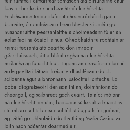
féin tumtha i atmaisféar sómasach atá oiriúnaithe chun
leas a chur le do chuid eachtraí cluichíochta.
Feabhsaíonn teicneolaíocht cheannródaíoch gach
bomaite, ó comhéadan chearrbhachais iomlán go
nuashonruithe pearsantaithe a choimeádann tú ar an
eolas faoi na ócáidí is nua. Gheobhaidh tú rochtain ar
réimsí teoranta atá deartha don imreoir
géarchúiseach, áit a bhfuil roghanna cluichíochta
nuálacha ag fanacht leat. Tugann an ceasaíneo cluichí
arda geallta i láthair freisin a dhúshlánann do do
scileanna agus a bhronnann luaíochtaí iontacha. Le
pobal díograiseoirí den aon intinn, doimhníonn do
cheangail, ag saibhreas gach cuairt. Tá níos mó ann
ná cluichíocht amháin; baineann sé le sult a bhaint as
stíl mhaireachtála eisceachtúil atá ag athrú i gcónaí,
ag ráthú go bhfanfaidh do thaithí ag Mafia Casino ar
leith nach ndéanfar dearmad air.