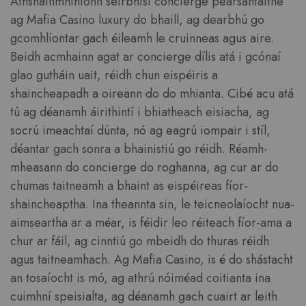
Athshainmhíníonn seirbhísí concierge pearsantaithe
ag Mafia Casino luxury do bhaill, ag dearbhú go
gcomhlíontar gach éileamh le cruinneas agus aire.
Beidh acmhainn agat ar concierge dílis atá i gcónaí
glao gutháin uait, réidh chun eispéiris a
shaincheapadh a oireann do do mhianta. Cibé acu atá
tú ag déanamh áirithintí i bhiatheach eisiacha, ag
socrú imeachtaí dúnta, nó ag eagrú iompair i stíl,
déantar gach sonra a bhainistiú go réidh. Réamh-
mheasann do concierge do roghanna, ag cur ar do
chumas taitneamh a bhaint as eispéireas fíor-
shaincheaptha. Ina theannta sin, le teicneolaíocht nua-
aimseartha ar a méar, is féidir leo réiteach fíor-ama a
chur ar fáil, ag cinntiú go mbeidh do thuras réidh
agus taitneamhach. Ag Mafia Casino, is é do shástacht
an tosaíocht is mó, ag athrú nóiméad coitianta ina
cuimhní speisialta, ag déanamh gach cuairt ar leith