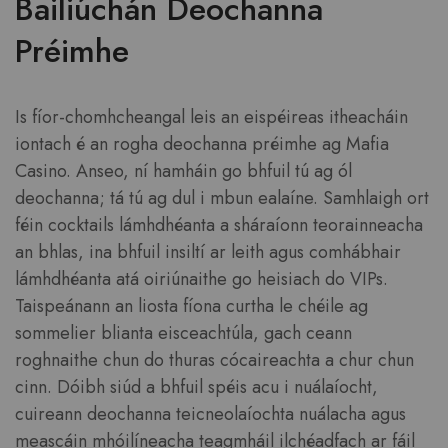
Bailiúchán Deochanna
Préimhe
Is fíor-chomhcheangal leis an eispéireas itheacháin
iontach é an rogha deochanna préimhe ag Mafia
Casino. Anseo, ní hamháin go bhfuil tú ag ól
deochanna; tá tú ag dul i mbun ealaíne. Samhlaigh ort
féin cocktails lámhdhéanta a sháraíonn teorainneacha
an bhlas, ina bhfuil insiltí ar leith agus comhábhair
lámhdhéanta atá oiriúnaithe go heisiach do VIPs.
Taispeánann an liosta fíona curtha le chéile ag
sommelier blianta eisceachtúla, gach ceann
roghnaithe chun do thuras cócaireachta a chur chun
cinn. Dóibh siúd a bhfuil spéis acu i nuálaíocht,
cuireann deochanna teicneolaíochta nuálacha agus
meascáin mhóilíneacha teagmháil ilchéadfach ar fáil