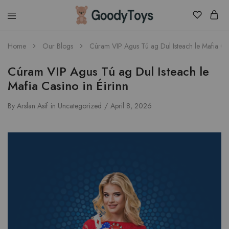
Children
Home
Our Blogs
Cúram VIP Agus Tú ag Dul Isteach le Mafia Cas
Toys
Shop
Cúram VIP Agus Tú ag Dul Isteach le
Mafia Casino in Éirinn
By
Arslan Asif
in
Uncategorized
April 8, 2026