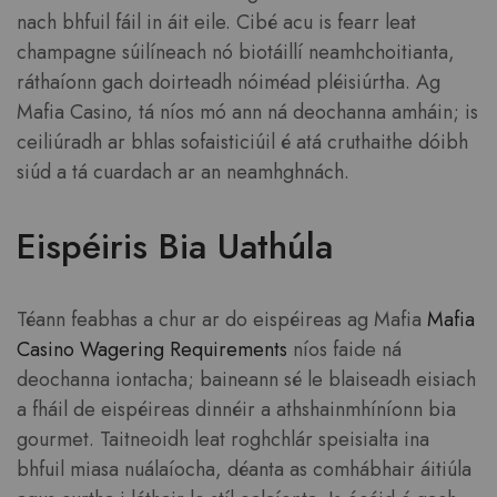
nach bhfuil fáil in áit eile. Cibé acu is fearr leat
champagne súilíneach nó biotáillí neamhchoitianta,
ráthaíonn gach doirteadh nóiméad pléisiúrtha. Ag
Mafia Casino, tá níos mó ann ná deochanna amháin; is
ceiliúradh ar bhlas sofaisticiúil é atá cruthaithe dóibh
siúd a tá cuardach ar an neamhghnách.
Eispéiris Bia Uathúla
Téann feabhas a chur ar do eispéireas ag Mafia
Mafia
Casino Wagering Requirements
níos faide ná
deochanna iontacha; baineann sé le blaiseadh eisiach
a fháil de eispéireas dinnéir a athshainmhíníonn bia
gourmet. Taitneoidh leat roghchlár speisialta ina
bhfuil miasa nuálaíocha, déanta as comhábhair áitiúla