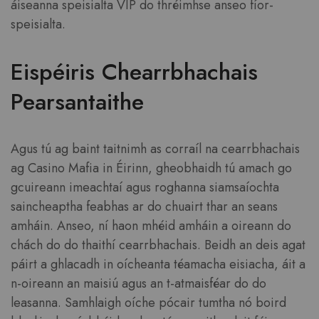
áiseanna speisialta VIP do thréimhse anseo fíor-
speisialta.
Eispéiris Chearrbhachais
Pearsantaithe
Agus tú ag baint taitnimh as corraíl na cearrbhachais
ag Casino Mafia in Éirinn, gheobhaidh tú amach go
gcuireann imeachtaí agus roghanna siamsaíochta
saincheaptha feabhas ar do chuairt thar an seans
amháin. Anseo, ní haon mhéid amháin a oireann do
chách do do thaithí cearrbhachais. Beidh an deis agat
páirt a ghlacadh in oícheanta téamacha eisiacha, áit a
n-oireann an maisiú agus an t-atmaisféar do do
leasanna. Samhlaigh oíche pócair tumtha nó boird