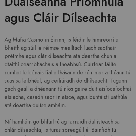
Duaiseanna Príomhúla
agus Cláir Dílseachta
Ag Mafia Casino in Éirinn, is féidir le himreoirí a
bheith ag súil le réimse mealltach luach saothair
préimhe agus clár dílseachta atá deartha chun a
dtaithí cearrbhachais a fheabhsú. Cuirfear fáilte
romhat le bónais fial a fhásann de réir mar a théann tú
suas sa leibhéal, ag ceiliúradh do dhílseacht. Tugann
gach geall a dhéanann tú níos gaire duit aisíocaíochtaí
eisiacha, casadh saor in aisce, agus buntáistí uathúla
atá deartha duitse amháin.
Ní hamháin go bhfuil tú ag iarraidh dul isteach sa
chlár dílseachta; is turas spreagúil é. Bainfidh tú