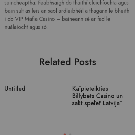
saincheaptha. Feabhsaigh do thaithí cluichíochta agus
bain sult as leis an saol ardleibhéil a thagann le bheith
i do VIP Mafia Casino – baineann sé ar fad le
nuálaíocht agus só.
Related Posts
Untitled
Kā pieteikties
Billybets Casino un
sākt spēlēt Latvijā