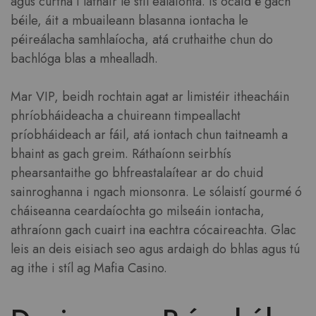
agus curtha i láthair le stíl ealaíonta. Is ócáid é gach
béile, áit a mbuaileann blasanna iontacha le
péireálacha samhlaíocha, atá cruthaithe chun do
bachlóga blas a mhealladh.
Mar VIP, beidh rochtain agat ar limistéir itheacháin
phríobháideacha a chuireann timpeallacht
príobháideach ar fáil, atá iontach chun taitneamh a
bhaint as gach greim. Ráthaíonn seirbhís
phearsantaithe go bhfreastalaítear ar do chuid
sainroghanna i ngach mionsonra. Le sólaistí gourmé ó
cháiseanna ceardaíochta go milseáin iontacha,
athraíonn gach cuairt ina eachtra cócaireachta. Glac
leis an deis eisiach seo agus ardaigh do bhlas agus tú
ag ithe i stíl ag Mafia Casino.