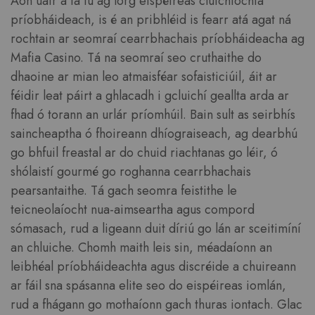
Aon uair a tá tú ag lorg eispéireas cluichíochta
príobháideach, is é an pribhléid is fearr atá agat ná
rochtain ar seomraí cearrbhachais príobháideacha ag
Mafia Casino. Tá na seomraí seo cruthaithe do
dhaoine ar mian leo atmaisféar sofaisticiúil, áit ar
féidir leat páirt a ghlacadh i gcluichí geallta arda ar
fhad ó torann an urlár príomhúil. Bain sult as seirbhís
saincheaptha ó fhoireann dhíograiseach, ag dearbhú
go bhfuil freastal ar do chuid riachtanas go léir, ó
shólaistí gourmé go roghanna cearrbhachais
pearsantaithe. Tá gach seomra feistithe le
teicneolaíocht nua-aimseartha agus compord
sómasach, rud a ligeann duit díriú go lán ar sceitimíní
an chluiche. Chomh maith leis sin, méadaíonn an
leibhéal príobháideachta agus discréide a chuireann
ar fáil sna spásanna elite seo do eispéireas iomlán,
rud a fhágann go mothaíonn gach thuras iontach. Glac