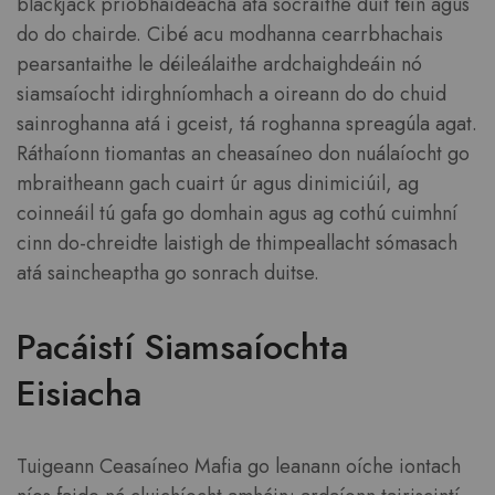
blackjack príobháideacha atá socraithe duit féin agus
do do chairde. Cibé acu modhanna cearrbhachais
pearsantaithe le déileálaithe ardchaighdeáin nó
siamsaíocht idirghníomhach a oireann do do chuid
sainroghanna atá i gceist, tá roghanna spreagúla agat.
Ráthaíonn tiomantas an cheasaíneo don nuálaíocht go
mbraitheann gach cuairt úr agus dinimiciúil, ag
coinneáil tú gafa go domhain agus ag cothú cuimhní
cinn do-chreidte laistigh de thimpeallacht sómasach
atá saincheaptha go sonrach duitse.
Pacáistí Siamsaíochta
Eisiacha
Tuigeann Ceasaíneo Mafia go leanann oíche iontach