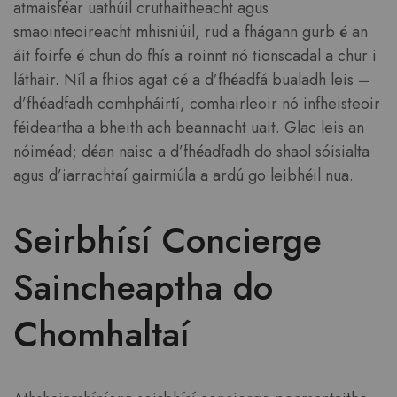
atmaisféar uathúil cruthaitheacht agus
smaointeoireacht mhisniúil, rud a fhágann gurb é an
áit foirfe é chun do fhís a roinnt nó tionscadal a chur i
láthair. Níl a fhios agat cé a d’fhéadfá bualadh leis –
d’fhéadfadh comhpháirtí, comhairleoir nó infheisteoir
féideartha a bheith ach beannacht uait. Glac leis an
nóiméad; déan naisc a d’fhéadfadh do shaol sóisialta
agus d’iarrachtaí gairmiúla a ardú go leibhéil nua.
Seirbhísí Concierge
Saincheaptha do
Chomhaltaí