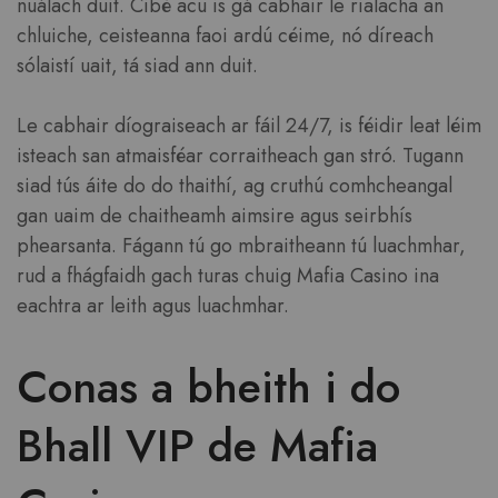
nuálach duit. Cibé acu is gá cabhair le rialacha an
chluiche, ceisteanna faoi ardú céime, nó díreach
sólaistí uait, tá siad ann duit.
Le cabhair díograiseach ar fáil 24/7, is féidir leat léim
isteach san atmaisféar corraitheach gan stró. Tugann
siad tús áite do do thaithí, ag cruthú comhcheangal
gan uaim de chaitheamh aimsire agus seirbhís
phearsanta. Fágann tú go mbraitheann tú luachmhar,
rud a fhágfaidh gach turas chuig Mafia Casino ina
eachtra ar leith agus luachmhar.
Conas a bheith i do
Bhall VIP de Mafia