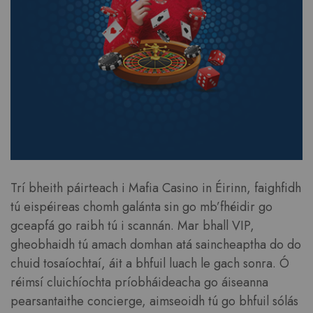
Trí bheith páirteach i Mafia Casino in Éirinn, faighfidh
tú eispéireas chomh galánta sin go mb’fhéidir go
gceapfá go raibh tú i scannán. Mar bhall VIP,
gheobhaidh tú amach domhan atá saincheaptha do do
chuid tosaíochtaí, áit a bhfuil luach le gach sonra. Ó
réimsí cluichíochta príobháideacha go áiseanna
pearsantaithe concierge, aimseoidh tú go bhfuil sólás