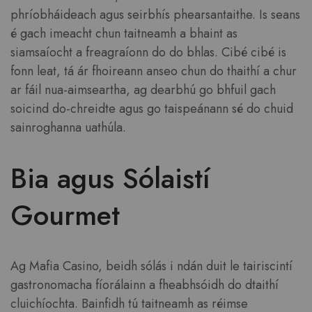
phríobháideach agus seirbhís phearsantaithe. Is seans
é gach imeacht chun taitneamh a bhaint as
siamsaíocht a freagraíonn do do bhlas. Cibé cibé is
fonn leat, tá ár fhoireann anseo chun do thaithí a chur
ar fáil nua-aimseartha, ag dearbhú go bhfuil gach
soicind do-chreidte agus go taispeánann sé do chuid
sainroghanna uathúla.
Bia agus Sólaistí
Gourmet
Ag Mafia Casino, beidh sólás i ndán duit le tairiscintí
gastronomacha fíorálainn a fheabhsóidh do dtaithí
cluichíochta. Bainfidh tú taitneamh as réimse