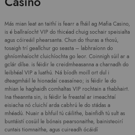
Casino
Más mian leat an taithí is fearr a fháil ag Mafia Casino,
is é ballraíocht VIP do thicéad chuig sochair speisialta
agus cóireáil phearsanta. Chun do thuras a thosú,
tosaigh trí geallchur go seasta – labhraíonn do
ghníomhaíocht cluichíochta go leor. Coinnigh súil ar a
gclár dílse. is féidir le creidmheasanna a charnadh do
leibhéal VIP a luathú. Ná bíodh moill ort dul i
dteagmháil le hionadaí ceasaíneo; is féidir le do
mhian le haghaidh comhaltas VIP rochtain a thabhairt.
Ina theannta sin, is féidir le freastal ar imeachtaí
eisiacha nó cluichí arda cabhrú le do stádas a
mhéadú. Nuair a bhfuil tú cáilithe, bainfidh tú sult as
buntáistí cosúil le bónais pearsonaithe, bainisteoirí
cuntais tiomnaithe, agus cuireadh ócáidí