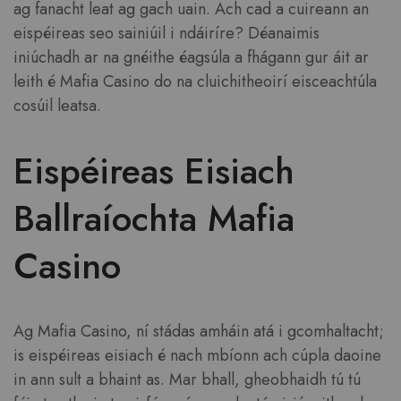
ag fanacht leat ag gach uain. Ach cad a cuireann an
eispéireas seo sainiúil i ndáiríre? Déanaimis
iniúchadh ar na gnéithe éagsúla a fhágann gur áit ar
leith é Mafia Casino do na cluichitheoirí eisceachtúla
cosúil leatsa.
Eispéireas Eisiach
Ballraíochta Mafia
Casino
Ag Mafia Casino, ní stádas amháin atá i gcomhaltacht;
is eispéireas eisiach é nach mbíonn ach cúpla daoine
in ann sult a bhaint as. Mar bhall, gheobhaidh tú tú