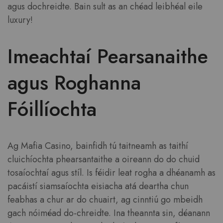
agus dochreidte. Bain sult as an chéad leibhéal eile
luxury!
Imeachtaí Pearsanaithe
agus Roghanna
Fóillíochta
Ag Mafia Casino, bainfidh tú taitneamh as taithí
cluichíochta phearsantaithe a oireann do do chuid
tosaíochtaí agus stíl. Is féidir leat rogha a dhéanamh as
pacáistí siamsaíochta eisiacha atá deartha chun
feabhas a chur ar do chuairt, ag cinntiú go mbeidh
gach nóiméad do-chreidte. Ina theannta sin, déanann