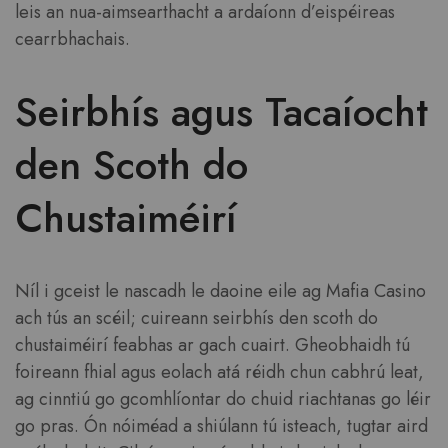
leis an nua-aimsearthacht a ardaíonn d’eispéireas
cearrbhachais.
Seirbhís agus Tacaíocht
den Scoth do
Chustaiméirí
Níl i gceist le nascadh le daoine eile ag Mafia Casino
ach tús an scéil; cuireann seirbhís den scoth do
chustaiméirí feabhas ar gach cuairt. Gheobhaidh tú
foireann fhial agus eolach atá réidh chun cabhrú leat,
ag cinntiú go gcomhlíontar do chuid riachtanas go léir
go pras. Ón nóiméad a shiúlann tú isteach, tugtar aird