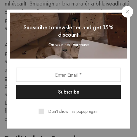
mhúscailt. Smaoinigh ar bia mara úr a bhlaiseadh atá
déanta le modh nua, nó ag taitneamh a bhaint as
píosaí mairteola súmhara, atá spíosraithe go foirfe,
Subscribe to newsletter and get 15%
agus rósta go foirfe.
discount
Agus tú ag baint sult as an atmaisféar, gheobhaidh tú
On your next purchase
píotsaí ceardaíochta agus sneaiceanna barra gourmé
a chuirfidh feabhas ar do bhéilí neamhfhoirmiúla. Níl
aon rud níos lú ná ealaín sa léiriú, agus is pléisiúr súl
gach pláta. Le béim ar chomhábhair áitiúla, léiríonn
gach béile croílár ealaín na cócaireachta Éireannaí
agus ag an am céanna ag srianadh teorainneacha.
Déan iniúchadh ar buaicphointí cócaireachta a
fhágann go bhfuil gach nóiméad ag an ceasaíneo
Don't show this popup again
dochreidte.