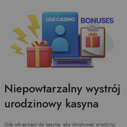
Niepowtarzalny wystrój
urodzinowy kasyna
Gdy wkraczasz do kasyna, aby świętować urodziny,