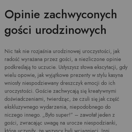
Opinie zachwyconych
gości urodzinowych
Nic tak nie rozjaśnia urodzinowej uroczystości, jak
radość wyrażana przez gości, a niezliczone opinie
podkreślają to uczucie. Usłyszysz słowa ekscytacji, gdy
wielu opowie, jak wyjątkowe prezenty w stylu kasyna
wniosły niespodziewany dreszczyk emocji do ich
uroczystości. Goście zachwycają się kreatywnymi
doświadczeniami, twierdząc, że czuli się jak część
ekskluzywnego wydarzenia, niepodobnego do
niczego innego. „Było super!” – zawołał jeden z
gości, zwracając uwagę na urocze niespodzianki,
które uczyniły, że wszyscy byli wciągnięci. Inni