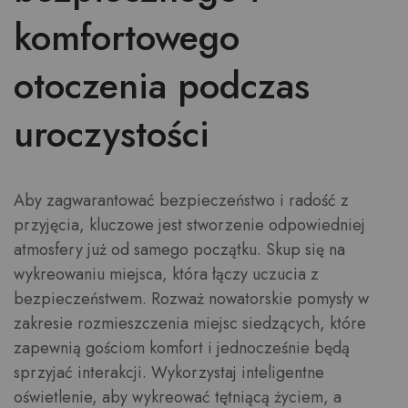
komfortowego
otoczenia podczas
uroczystości
Aby zagwarantować bezpieczeństwo i radość z
przyjęcia, kluczowe jest stworzenie odpowiedniej
atmosfery już od samego początku. Skup się na
wykreowaniu miejsca, która łączy uczucia z
bezpieczeństwem. Rozważ nowatorskie pomysły w
zakresie rozmieszczenia miejsc siedzących, które
zapewnią gościom komfort i jednocześnie będą
sprzyjać interakcji. Wykorzystaj inteligentne
oświetlenie, aby wykreować tętniącą życiem, a