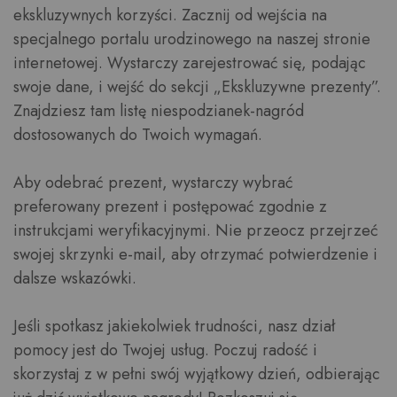
ekskluzywnych korzyści. Zacznij od wejścia na
specjalnego portalu urodzinowego na naszej stronie
internetowej. Wystarczy zarejestrować się, podając
swoje dane, i wejść do sekcji „Ekskluzywne prezenty”.
Znajdziesz tam listę niespodzianek-nagród
dostosowanych do Twoich wymagań.
Aby odebrać prezent, wystarczy wybrać
preferowany prezent i postępować zgodnie z
instrukcjami weryfikacyjnymi. Nie przeocz przejrzeć
swojej skrzynki e-mail, aby otrzymać potwierdzenie i
dalsze wskazówki.
Jeśli spotkasz jakiekolwiek trudności, nasz dział
pomocy jest do Twojej usług. Poczuj radość i
skorzystaj z w pełni swój wyjątkowy dzień, odbierając