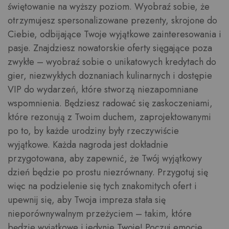
świętowanie na wyższy poziom. Wyobraź sobie, że
otrzymujesz spersonalizowane prezenty, skrojone do
Ciebie, odbijające Twoje wyjątkowe zainteresowania i
pasje. Znajdziesz nowatorskie oferty sięgające poza
zwykłe – wyobraź sobie o unikatowych kredytach do
gier, niezwykłych doznaniach kulinarnych i dostępie
VIP do wydarzeń, które stworzą niezapomniane
wspomnienia. Będziesz radować się zaskoczeniami,
które rezonują z Twoim duchem, zaprojektowanymi
po to, by każde urodziny były rzeczywiście
wyjątkowe. Każda nagroda jest dokładnie
przygotowana, aby zapewnić, że Twój wyjątkowy
dzień będzie po prostu niezrównany. Przygotuj się
więc na podzielenie się tych znakomitych ofert i
upewnij się, aby Twoja impreza stała się
nieporównywalnym przeżyciem – takim, które
będzie wyjątkowe i jedynie Twoje! Poczuj emocje