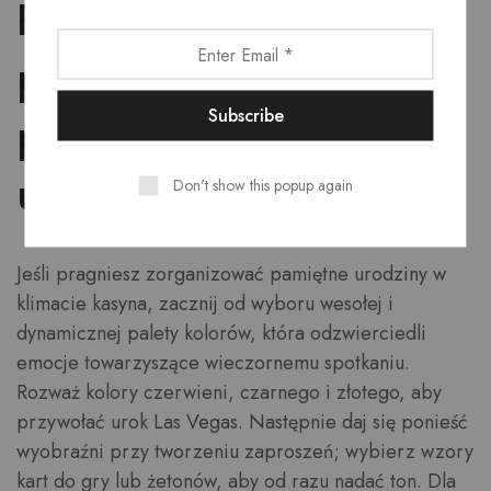
Porady dotyczące
planowania idealnej
przyjęcia z okazji
urodzin w stylu kasyna
Don't show this popup again
Jeśli pragniesz zorganizować pamiętne urodziny w
klimacie kasyna, zacznij od wyboru wesołej i
dynamicznej palety kolorów, która odzwierciedli
emocje towarzyszące wieczornemu spotkaniu.
Rozważ kolory czerwieni, czarnego i złotego, aby
przywołać urok Las Vegas. Następnie daj się ponieść
wyobraźni przy tworzeniu zaproszeń; wybierz wzory
kart do gry lub żetonów, aby od razu nadać ton. Dla