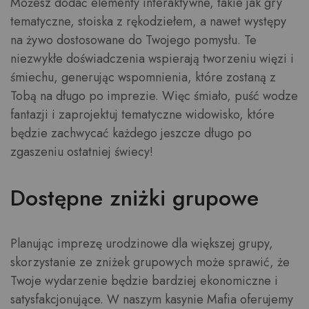
Możesz dodać elementy interaktywne, takie jak gry
tematyczne, stoiska z rękodziełem, a nawet występy
na żywo dostosowane do Twojego pomysłu. Te
niezwykłe doświadczenia wspierają tworzeniu więzi i
śmiechu, generując wspomnienia, które zostaną z
Tobą na długo po imprezie. Więc śmiało, puść wodze
fantazji i zaprojektuj tematyczne widowisko, które
będzie zachwycać każdego jeszcze długo po
zgaszeniu ostatniej świecy!
Dostępne zniżki grupowe
Planując imprezę urodzinowe dla większej grupy,
skorzystanie ze zniżek grupowych może sprawić, że
Twoje wydarzenie będzie bardziej ekonomiczne i
satysfakcjonujące. W naszym kasynie Mafia oferujemy