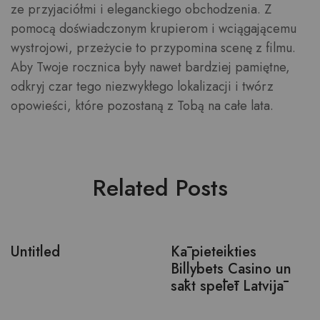
ze przyjaciółmi i eleganckiego obchodzenia. Z
pomocą doświadczonym krupierom i wciągającemu
wystrojowi, przeżycie to przypomina scenę z filmu.
Aby Twoje rocznica były nawet bardziej pamiętne,
odkryj czar tego niezwykłego lokalizacji i twórz
opowieści, które pozostaną z Tobą na całe lata.
Related Posts
Untitled
Kā pieteikties
Billybets Casino un
sākt spēlēt Latvijā