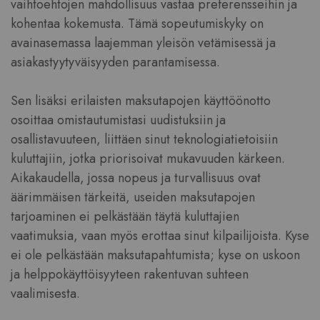
vaihtoehtojen mahdollisuus vastaa preferensseihin ja
kohentaa kokemusta. Tämä sopeutumiskyky on
avainasemassa laajemman yleisön vetämisessä ja
asiakastyytyväisyyden parantamisessa.
Sen lisäksi erilaisten maksutapojen käyttöönotto
osoittaa omistautumistasi uudistuksiin ja
osallistavuuteen, liittäen sinut teknologiatietoisiin
kuluttajiin, jotka priorisoivat mukavuuden kärkeen.
Aikakaudella, jossa nopeus ja turvallisuus ovat
äärimmäisen tärkeitä, useiden maksutapojen
tarjoaminen ei pelkästään täytä kuluttajien
vaatimuksia, vaan myös erottaa sinut kilpailijoista. Kyse
ei ole pelkästään maksutapahtumista; kyse on uskoon
ja helppokäyttöisyyteen rakentuvan suhteen
vaalimisesta.