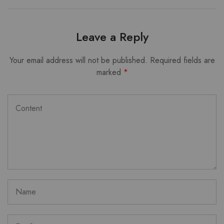
Leave a Reply
Your email address will not be published.
Required fields are
marked
*