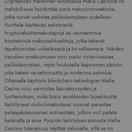
Digitaalisen maiseman kehittyessä Mafia Casinolla on
mahdollisuus hyödyntää uusia maksuinnovaatioita,
jotka voivat uudistaa pelikokemuksen uudelleen.
Kuvittele käyttäväsi edistyneitä
kryptovaluuttamaksutapoja tai saumattomia
biometrisiä maksuvaihtoehtoja, jotka tekevät
tapahtumistasi vikkelämpiä ja turvallisempia. Näiden
trendien omaksuminen voisi paitsi virtaviivaistaa
pelikokemustasi, myös houkutella laajemman yleisön,
joka hakee vaivattomuutta ja modernia palvelua.
Ottamalla käyttöön blockchain-teknologian Mafia
Casino voisi varmistaa läpinäkyvyyden ja
luottamuksen, mikä lisäisi asiakkaiden lojaalisuutta.
Kehittyneet mobiilimaksutavat voisivat parantaa
pelaajakokemustasi entisestään, jolloin voit pelata
kaikkialla ja aina. Pysyvän kehityksen ansiosta Mafia
Casinon tulevaisuus näyttää valoisalta, sillä se on