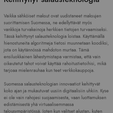
Vaikka sähköiset maksut ovat uudistaneet maksujen
suorittamisen Suomessa, ne edellyttävät myös
vankkoja turvakeinoja herkkien tietojen turvaamiseksi.
Tässä kehittynyt salausteknologia loistaa. Käyttämällä
hienostuneita algoritmeja tietosi muunnetaan koodiksi,
jota on käytännössä mahdoton murtaa. Tämä
ensiluokkainen lähestymistapa varmistaa, että vain
oikeutetut tahot voivat käyttää rahoitustietoihisi, mikä
tarjoaa mielenrauhaa kun teet verkkokauppoja.
Suomessa salausteknologian innovaatiot kehittyvät
koko ajan ja mukautuvat uusiin digitaalisiin uhkiin. Kyse
ei ole vain rahojesi suojaamisesta, vaan luottamuksen
edistämisestä yhä virtuaalisemmassa
talousympäristössä. Joten kun valitset alustan, kuten