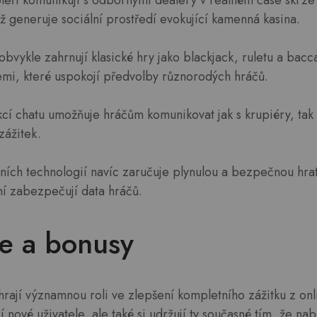
eři komunikují s odbornými dealery v reálném čase skrze
ž generuje sociální prostředí evokující kamenná kasina.
obvykle zahrnují klasické hry jako blackjack, ruletu a bacca
emi, které uspokojí předvolby různorodých hráčů.
cí chatu umožňuje hráčům komunikovat jak s krupiéry, tak s
zážitek.
ch technologií navíc zaručuje plynulou a bezpečnou hrate
í zabezpečují data hráčů.
e a bonusy
rají významnou roli ve zlepšení kompletního zážitku z onl
 nové uživatele, ale také si udržují ty současné tím, že na