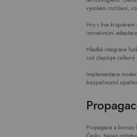
technologiemi. Gambl
vysokém rozlišení, co
Hry s live krupiérem 
inovativními adaptac
Hladká integrace funk
což zlepšuje celkový 
Implementace moderní
bezpečnostní opatřen
Propagac
Propagace a bonusy h
Česku. Nejen přitahují