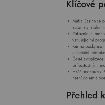
Klíčové p
Mafia Casino se p
automaty, stolní 
Zákazníci si moho
vzrušujícími prog
Kasino poskytuje m
a sociální interak
Časté aktualizace 
příležitostnými m
Hráči mohou využí
herní dojem a oce
Přehled k