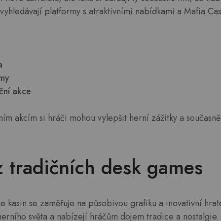
vyhledávají platformy s atraktivními nabídkami a Mafia Ca
a
amy
ční akce
ím akcím si hráči mohou vylepšit herní zážitky a současně
z tradičních desk games
e kasin se zaměřuje na působivou grafiku a inovativní hratel
 herního světa a nabízejí hráčům dojem tradice a nostalgie.