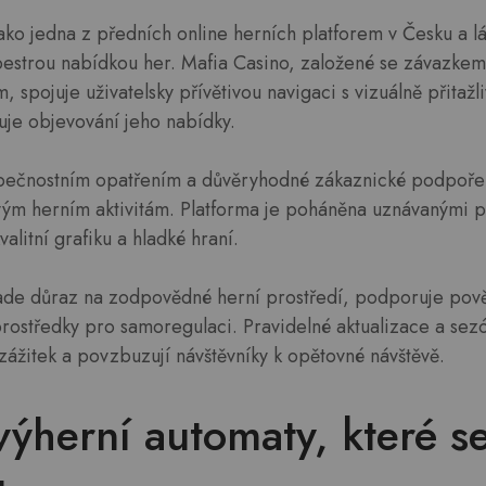
ako jedna z předních online herních platforem v Česku a láká
 pestrou nabídkou her. Mafia Casino, založené se závazkem
, spojuje uživatelsky přívětivou navigaci s vizuálně přitaž
uje objevování jeho nabídky.
pečnostním opatřením a důvěryhodné zákaznické podpoře 
vým herním aktivitám. Platforma je poháněna uznávanými po
valitní grafiku a hladké hraní.
lade důraz na zodpovědné herní prostředí, podporuje pov
 prostředky pro samoregulaci. Pravidelné aktualizace a se
zážitek a povzbuzují návštěvníky k opětovné návštěvě.
výherní automaty, které se