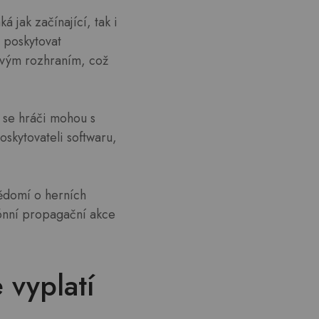
 jak začínající, tak i
 poskytovat
livým rozhraním, což
se hráči mohou s
skytovateli softwaru,
ědomí o herních
zónní propagační akce
 vyplatí