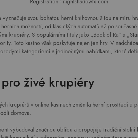
 vyznačuje svou bohatou herní knihovnou šitou na míru h
u herních možností, od klasických automatů až po současné
ými krupiéry. S populárními tituly jako „Book of Ra“ a „Star
ority. Toto kasino však poskytuje nejen jen hry. V nadcháze
rodými kategoriemi a jedinečnými nabídkami, které defin
pro živé krupiéry
ých krupiérů v online kasinech změnila herní prostředí a 
hodlí domova.
ent vybudoval značnou oblibu a propojuje tradiční stolní 