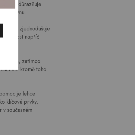
Casinu zdůrazňuje
í knihovnu.
dealery – zjednodušuje
řístupnost napříč
m titulům, zatímco
 načítání kromě toho
 pomoc je lehce
ko klíčové prvky,
er v současném