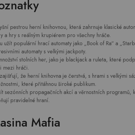
oznatky
yšní pestrou herní knihovnou, která zahrnuje klasické aut
hry a hry s reálným krupiérem pro všechny hráče.
u užít populární hrací automaty jako „Book of Ra“ a „Starb
resivními automaty s velkými jackpoty.
nožství stolních her, jako je blackjack a ruleta, které podp
ci mezi hráči.
zajišťují, že herní knihovna je čerstvá, s hrami s velkými sá
ožnostmi, které přitáhnou široké publikum.
t sezónních propagačních akcí a věrnostních programů, kt
ňují pravidelné hraní.
asina Mafia