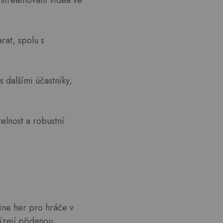
 streamování videa ve
rat, spolu s
 dalšími účastníky,
lnost a robustní
ine her pro hráče v
bízejí přidanou