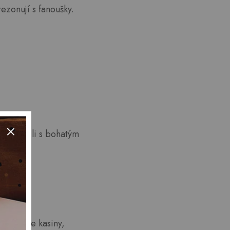
ezonují s fanoušky.
rů spojili s bohatým
 s online kasiny,