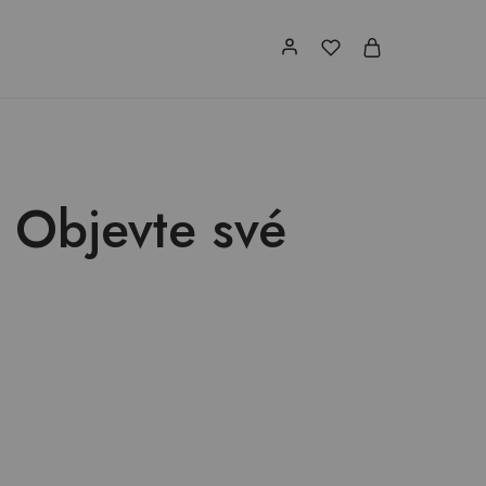
 Objevte své
u