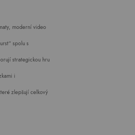
omaty, moderní video
urst“ spolu s
orují strategickou hru
zkami i
eré zlepšují celkový