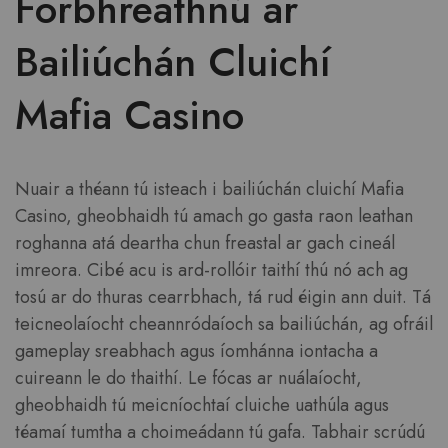
Forbhreathnú ar
Bailiúchán Cluichí
Mafia Casino
Nuair a théann tú isteach i bailiúchán cluichí Mafia
Casino, gheobhaidh tú amach go gasta raon leathan
roghanna atá deartha chun freastal ar gach cineál
imreora. Cibé acu is ard-rollóir taithí thú nó ach ag
tosú ar do thuras cearrbhach, tá rud éigin ann duit. Tá
teicneolaíocht cheannródaíoch sa bailiúchán, ag ofráil
gameplay sreabhach agus íomhánna iontacha a
cuireann le do thaithí. Le fócas ar nuálaíocht,
gheobhaidh tú meicníochtaí cluiche uathúla agus
téamaí tumtha a choimeádann tú gafa. Tabhair scrúdú