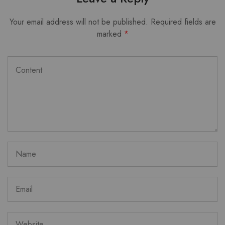
Your email address will not be published.
Required fields are
marked
*