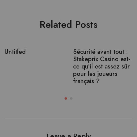
Related Posts
Untitled
Sécurité avant tout :
Stakeprix Casino est-
ce qu’il est assez sûr
pour les joueurs
français ?
Leave a Reply