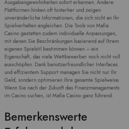
Ausgabengewohnheiten sofort erkennen. Andere
Plattformen hinken oft hinterher und zeigen
unveränderliche Informationen, die sich nicht an Ihr
Spielverhalten angleichen. Die Tools von Mafia
Casino gestatten zudem individuelle Anpassungen,
mit denen Sie Beschränkungen basierend auf Ihrem
eigenen Spielstil bestimmen können – ein
Eigenschaft, das viele Wettbewerber noch nicht voll
ausschöpfen. Dank benutzerfreundlicher Interfaces
und effizientem Support managen Sie nicht nur Ihr
Geld, sondern optimieren Ihre gesamte Spielweise.
Wenn Sie nach der Zukunft des Finanzmanagements
im Casino suchen, ist Mafia Casino ganz führend.
Bemerkenswerte