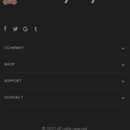
COMPANY
SHOP
SUPPORT
CONTACT
© 2021 All rights reserved.