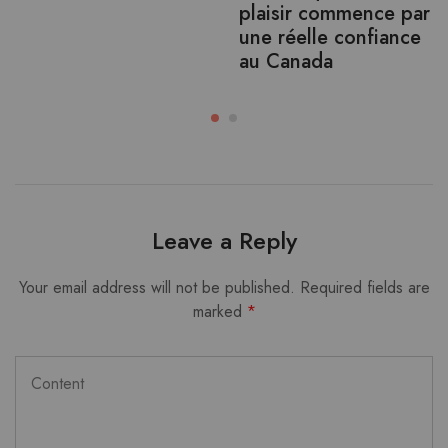
plaisir commence par
une réelle confiance
au Canada
Leave a Reply
Your email address will not be published.
Required fields are
marked
*