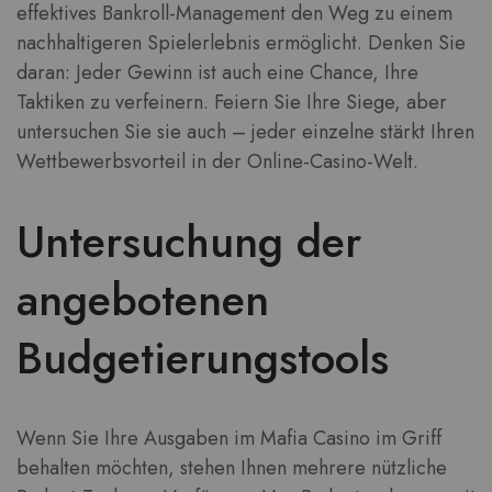
effektives Bankroll-Management den Weg zu einem
nachhaltigeren Spielerlebnis ermöglicht. Denken Sie
daran: Jeder Gewinn ist auch eine Chance, Ihre
Taktiken zu verfeinern. Feiern Sie Ihre Siege, aber
untersuchen Sie sie auch – jeder einzelne stärkt Ihren
Wettbewerbsvorteil in der Online-Casino-Welt.
Untersuchung der
angebotenen
Budgetierungstools
Wenn Sie Ihre Ausgaben im Mafia Casino im Griff
behalten möchten, stehen Ihnen mehrere nützliche