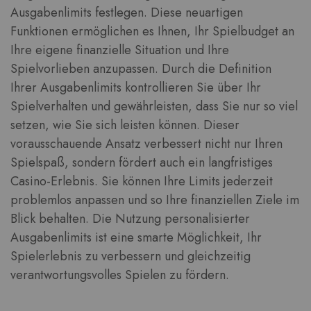
Ausgabenlimits festlegen. Diese neuartigen
Funktionen ermöglichen es Ihnen, Ihr Spielbudget an
Ihre eigene finanzielle Situation und Ihre
Spielvorlieben anzupassen. Durch die Definition
Ihrer Ausgabenlimits kontrollieren Sie über Ihr
Spielverhalten und gewährleisten, dass Sie nur so viel
setzen, wie Sie sich leisten können. Dieser
vorausschauende Ansatz verbessert nicht nur Ihren
Spielspaß, sondern fördert auch ein langfristiges
Casino-Erlebnis. Sie können Ihre Limits jederzeit
problemlos anpassen und so Ihre finanziellen Ziele im
Blick behalten. Die Nutzung personalisierter
Ausgabenlimits ist eine smarte Möglichkeit, Ihr
Spielerlebnis zu verbessern und gleichzeitig
verantwortungsvolles Spielen zu fördern.