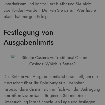
unterhaltsam und kontrolliert bleibt und Sie nicht
überfordert werden. Denken Sie daran: Wer heute
plant, hat morgen Erfolg.
Festlegung von
Ausgabenlimits
Das Setzen von Ausgabenlimits ist essentiell, um die
Herrschaft über Ihr Spielbudget zu behalten,
insbesondere da man sich einfach von der Aufregung
hinreißen lassen kann. Beginnen Sie mit einer
Untersuchung Ihrer finanziellen Lage und festlegen