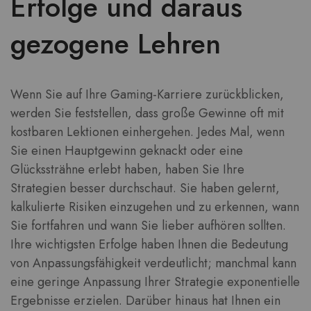
Erfolge und daraus
gezogene Lehren
Wenn Sie auf Ihre Gaming-Karriere zurückblicken,
werden Sie feststellen, dass große Gewinne oft mit
kostbaren Lektionen einhergehen. Jedes Mal, wenn
Sie einen Hauptgewinn geknackt oder eine
Glückssträhne erlebt haben, haben Sie Ihre
Strategien besser durchschaut. Sie haben gelernt,
kalkulierte Risiken einzugehen und zu erkennen, wann
Sie fortfahren und wann Sie lieber aufhören sollten.
Ihre wichtigsten Erfolge haben Ihnen die Bedeutung
von Anpassungsfähigkeit verdeutlicht; manchmal kann
eine geringe Anpassung Ihrer Strategie exponentielle
Ergebnisse erzielen. Darüber hinaus hat Ihnen ein