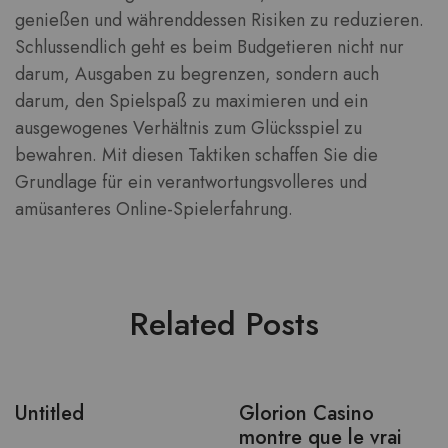
genießen und währenddessen Risiken zu reduzieren.
Schlussendlich geht es beim Budgetieren nicht nur
darum, Ausgaben zu begrenzen, sondern auch
darum, den Spielspaß zu maximieren und ein
ausgewogenes Verhältnis zum Glücksspiel zu
bewahren. Mit diesen Taktiken schaffen Sie die
Grundlage für ein verantwortungsvolleres und
amüsanteres Online-Spielerfahrung.
Related Posts
Untitled
Glorion Casino
montre que le vrai