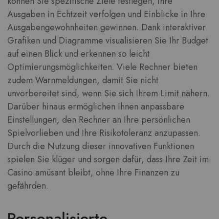
können Sie spezifische Ziele festlegen, Ihre
Ausgaben in Echtzeit verfolgen und Einblicke in Ihre
Ausgabengewohnheiten gewinnen. Dank interaktiver
Grafiken und Diagramme visualisieren Sie Ihr Budget
auf einen Blick und erkennen so leicht
Optimierungsmöglichkeiten. Viele Rechner bieten
zudem Warnmeldungen, damit Sie nicht
unvorbereitet sind, wenn Sie sich Ihrem Limit nähern.
Darüber hinaus ermöglichen Ihnen anpassbare
Einstellungen, den Rechner an Ihre persönlichen
Spielvorlieben und Ihre Risikotoleranz anzupassen.
Durch die Nutzung dieser innovativen Funktionen
spielen Sie klüger und sorgen dafür, dass Ihre Zeit im
Casino amüsant bleibt, ohne Ihre Finanzen zu
gefährden.
Personalisierte