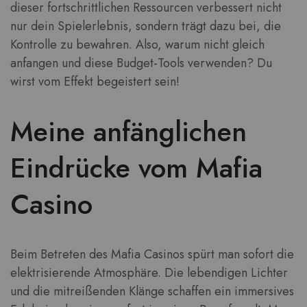
dieser fortschrittlichen Ressourcen verbessert nicht
nur dein Spielerlebnis, sondern trägt dazu bei, die
Kontrolle zu bewahren. Also, warum nicht gleich
anfangen und diese Budget-Tools verwenden? Du
wirst vom Effekt begeistert sein!
Meine anfänglichen
Eindrücke vom Mafia
Casino
Beim Betreten des Mafia Casinos spürt man sofort die
elektrisierende Atmosphäre. Die lebendigen Lichter
und die mitreißenden Klänge schaffen ein immersives