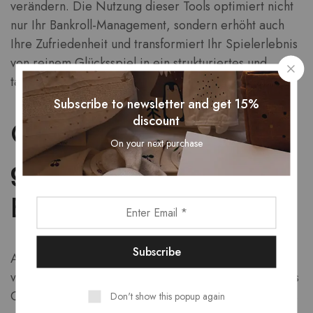
verändern. Die Nutzung dieser Tools optimiert nicht
nur Ihr Bankroll-Management, sondern erhöht auch
Ihre Zufriedenheit und transformiert Ihr Spielerlebnis
von reinem Glücksspiel in ein strukturiertes und
taktisches Unterfangen.
Subscribe to newsletter and get 15%
discount
Optimierung meines
On your next purchase
gesamten Casino-
Erlebnisses
Aufbauend auf Ihren Erkenntnissen aus der Analyse
von Spielmustern geht es bei der Verbesserung Ihres
Casino-Erlebnisses um mehr als nur um Nummern. Es
Don't show this popup again