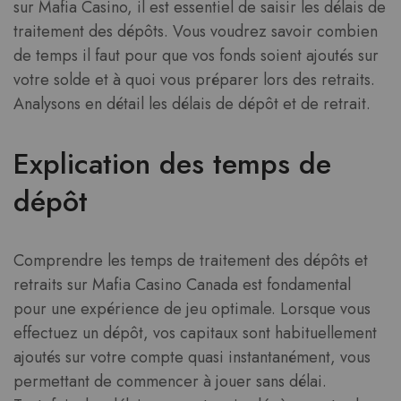
sur Mafia Casino, il est essentiel de saisir les délais de
traitement des dépôts. Vous voudrez savoir combien
de temps il faut pour que vos fonds soient ajoutés sur
votre solde et à quoi vous préparer lors des retraits.
Analysons en détail les délais de dépôt et de retrait.
Explication des temps de
dépôt
Comprendre les temps de traitement des dépôts et
retraits sur Mafia Casino Canada est fondamental
pour une expérience de jeu optimale. Lorsque vous
effectuez un dépôt, vos capitaux sont habituellement
ajoutés sur votre compte quasi instantanément, vous
permettant de commencer à jouer sans délai.