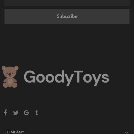
COMPANY