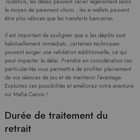
Toutefois, les délais peuvent varier légèrement selon
le moyen de paiement choisi ; les e-wallets peuvent
être plus véloces que les transferts bancaires.
Il est important de souligner que si les dépôts sont
habituellement immédiats, certaines techniques
peuvent exiger une validation additionnelle, ce qui
peut impacter le délai. Prendre en considération ces
particularités vous permettra de profiter pleinement
de vos séances de jeu et de maintenir l’avantage.
Exploitez ces possibilités et améliorez votre aventure
sur Mafia Casino !
Durée de traitement du
retrait