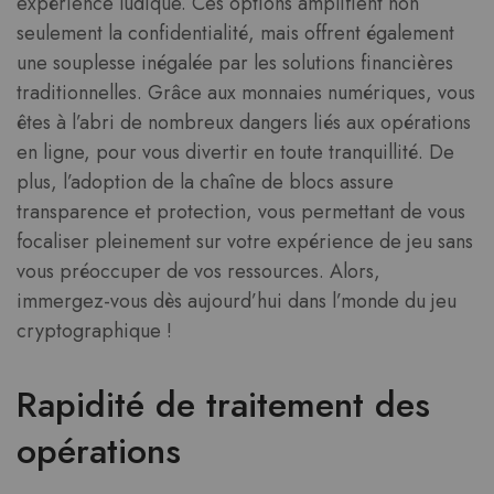
expérience ludique. Ces options amplifient non
seulement la confidentialité, mais offrent également
une souplesse inégalée par les solutions financières
traditionnelles. Grâce aux monnaies numériques, vous
êtes à l’abri de nombreux dangers liés aux opérations
en ligne, pour vous divertir en toute tranquillité. De
plus, l’adoption de la chaîne de blocs assure
transparence et protection, vous permettant de vous
focaliser pleinement sur votre expérience de jeu sans
vous préoccuper de vos ressources. Alors,
immergez-vous dès aujourd’hui dans l’monde du jeu
cryptographique !
Rapidité de traitement des
opérations