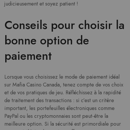
judicieusement et soyez patient !
Conseils pour choisir la
bonne option de
paiement
Lorsque vous choisissez le mode de paiement idéal
sur Mafia Casino Canada, tenez compte de vos choix
et de vos pratiques de jeu. Réfléchissez à la rapidité
de traitement des transactions : si c’est un critère
important, les portefeuilles électroniques comme
PayPal ou les cryptomonnaies sont peut-être la
meilleure option. Si la sécurité est primordiale pour