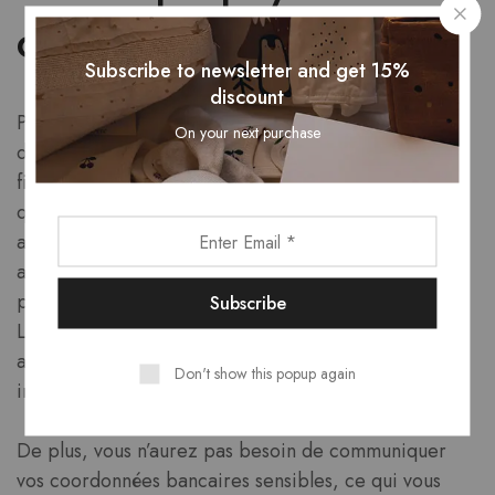
option sûre
Subscribe to newsletter and get 15%
discount
Pour ceux qui souhaitent mieux maîtriser leur budget
On your next purchase
de jeu, les cartes prépayées constituent une option
fiable. Vous pouvez y charger un montant précis, ce
qui vous permet de ne dépenser que ce que vous
avez prévu pour jouer. Ce système de paiement
anticipé vous aide à gérer vos finances tout en
profitant pleinement de l’excitation des jeux en ligne.
Les cartes prépayées sont également largement
acceptées sur Mafia Casino, pour des dépôts
Don't show this popup again
immédiats et simples.
De plus, vous n’aurez pas besoin de communiquer
vos coordonnées bancaires sensibles, ce qui vous