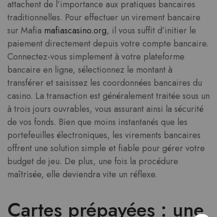
attachent de l’importance aux pratiques bancaires
traditionnelles. Pour effectuer un virement bancaire
sur Mafia
mafiascasino.org
, il vous suffit d’initier le
paiement directement depuis votre compte bancaire.
Connectez-vous simplement à votre plateforme
bancaire en ligne, sélectionnez le montant à
transférer et saisissez les coordonnées bancaires du
casino. La transaction est généralement traitée sous un
à trois jours ouvrables, vous assurant ainsi la sécurité
de vos fonds. Bien que moins instantanés que les
portefeuilles électroniques, les virements bancaires
offrent une solution simple et fiable pour gérer votre
budget de jeu. De plus, une fois la procédure
maîtrisée, elle deviendra vite un réflexe.
Cartes prépayées : une