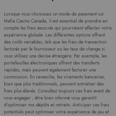
Lorsque vous choisissez un mode de paiement sur
Mafia Casino Canada, il est essentiel de prendre en
compte les frais associés qui pourraient affecter votre
expérience globale. Les différentes options offrent
des coûts variables, tels que les frais de transaction
facturés par le fournisseur ou les taux de change si
vous utilisez une devise étrangère. Par exemple, les
portefeuilles électroniques offrent des transferts
rapides, mais peuvent également facturer une
commission. En revanche, les virements bancaires,
bien que plus traditionnels, peuvent entraîner des
frais plus élevés. Consultez toujours ces frais avant de
vous engager ; être bien informé vous garantit
d’optimiser vos dépôts et retraits. Anticiper ces frais
potentiels peut optimiser votre expérience de jeu et