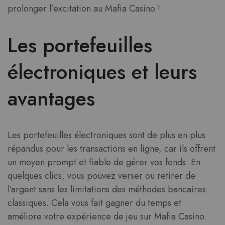
prolonger l’excitation au Mafia Casino !
Les portefeuilles
électroniques et leurs
avantages
Les portefeuilles électroniques sont de plus en plus
répandus pour les transactions en ligne, car ils offrent
un moyen prompt et fiable de gérer vos fonds. En
quelques clics, vous pouvez verser ou retirer de
l’argent sans les limitations des méthodes bancaires
classiques. Cela vous fait gagner du temps et
améliore votre expérience de jeu sur Mafia Casino.