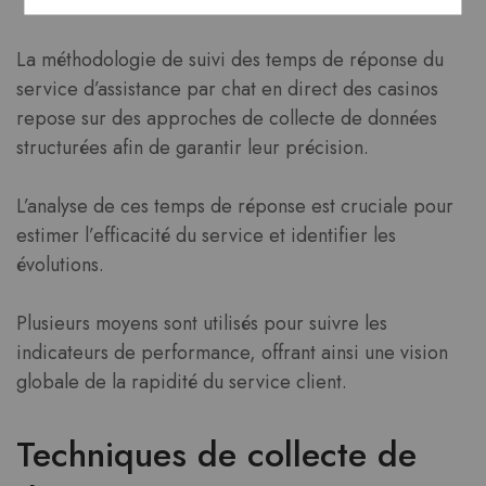
La méthodologie de suivi des temps de réponse du
service d’assistance par chat en direct des casinos
repose sur des approches de collecte de données
structurées afin de garantir leur précision.
L’analyse de ces temps de réponse est cruciale pour
estimer l’efficacité du service et identifier les
évolutions.
Plusieurs moyens sont utilisés pour suivre les
indicateurs de performance, offrant ainsi une vision
globale de la rapidité du service client.
Techniques de collecte de