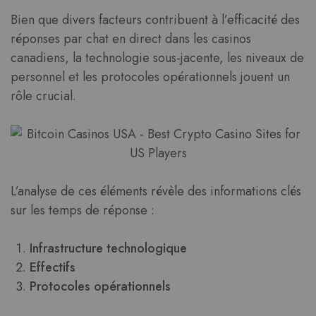
Bien que divers facteurs contribuent à l’efficacité des
réponses par chat en direct dans les casinos
canadiens, la technologie sous-jacente, les niveaux de
personnel et les protocoles opérationnels jouent un
rôle crucial.
L’analyse de ces éléments révèle des informations clés
sur les temps de réponse :
Infrastructure technologique
Effectifs
Protocoles opérationnels