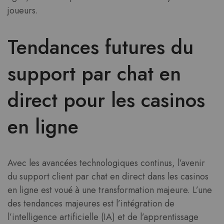
joueurs.
Tendances futures du
support par chat en
direct pour les casinos
en ligne
Avec les avancées technologiques continus, l’avenir
du support client par chat en direct dans les casinos
en ligne est voué à une transformation majeure. L’une
des tendances majeures est l’intégration de
l’intelligence artificielle (IA) et de l’apprentissage