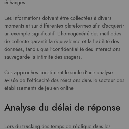
échanges.
Les informations doivent être collectées à divers
moments et sur différentes plateformes afin d’acquérir
un exemple significatif. L’homogénéité des méthodes
de collecte garantit la équivalence et la fiabilité des
données, tandis que l’confidentialité des interactions
sauvegarde la intimité des usagers.
Ces approches constituent le socle d’une analyse
avisée de l’efficacité des réactions dans le secteur des
établissements de jeu en online.
Analyse du délai de réponse
Lors du tracking des temps de réplique dans les