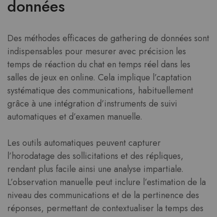
données
Des méthodes efficaces de gathering de données sont
indispensables pour mesurer avec précision les
temps de réaction du chat en temps réel dans les
salles de jeux en online. Cela implique l’captation
systématique des communications, habituellement
grâce à une intégration d’instruments de suivi
automatiques et d’examen manuelle.
Les outils automatiques peuvent capturer
l’horodatage des sollicitations et des répliques,
rendant plus facile ainsi une analyse impartiale.
L’observation manuelle peut inclure l’estimation de la
niveau des communications et de la pertinence des
réponses, permettant de contextualiser la temps des