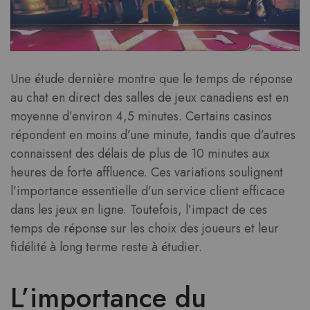
Une étude dernière montre que le temps de réponse
au chat en direct des salles de jeux canadiens est en
moyenne d’environ 4,5 minutes. Certains casinos
répondent en moins d’une minute, tandis que d’autres
connaissent des délais de plus de 10 minutes aux
heures de forte affluence. Ces variations soulignent
l’importance essentielle d’un service client efficace
dans les jeux en ligne. Toutefois, l’impact de ces
temps de réponse sur les choix des joueurs et leur
fidélité à long terme reste à étudier.
L’importance du