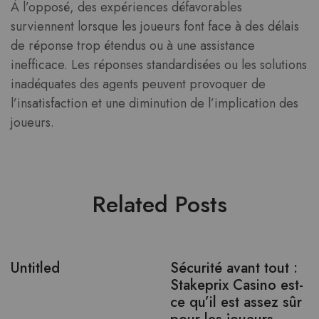
À l’opposé, des expériences défavorables
surviennent lorsque les joueurs font face à des délais
de réponse trop étendus ou à une assistance
inefficace. Les réponses standardisées ou les solutions
inadéquates des agents peuvent provoquer de
l’insatisfaction et une diminution de l’implication des
joueurs.
Related Posts
Untitled
Sécurité avant tout :
Stakeprix Casino est-
ce qu’il est assez sûr