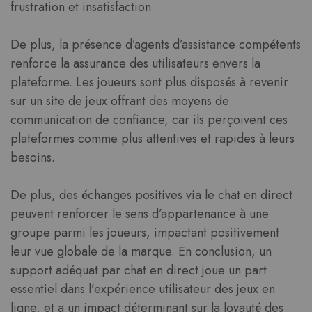
frustration et insatisfaction.
De plus, la présence d’agents d’assistance compétents
renforce la assurance des utilisateurs envers la
plateforme. Les joueurs sont plus disposés à revenir
sur un site de jeux offrant des moyens de
communication de confiance, car ils perçoivent ces
plateformes comme plus attentives et rapides à leurs
besoins.
De plus, des échanges positives via le chat en direct
peuvent renforcer le sens d’appartenance à une
groupe parmi les joueurs, impactant positivement
leur vue globale de la marque. En conclusion, un
support adéquat par chat en direct joue un part
essentiel dans l’expérience utilisateur des jeux en
ligne, et a un impact déterminant sur la loyauté des