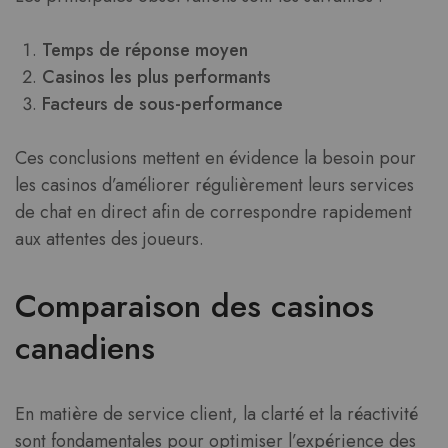
Temps de réponse moyen
Casinos les plus performants
Facteurs de sous-performance
Ces conclusions mettent en évidence la besoin pour
les casinos d’améliorer régulièrement leurs services
de chat en direct afin de correspondre rapidement
aux attentes des joueurs.
Comparaison des casinos
canadiens
En matière de service client, la clarté et la réactivité
sont fondamentales pour optimiser l’expérience des