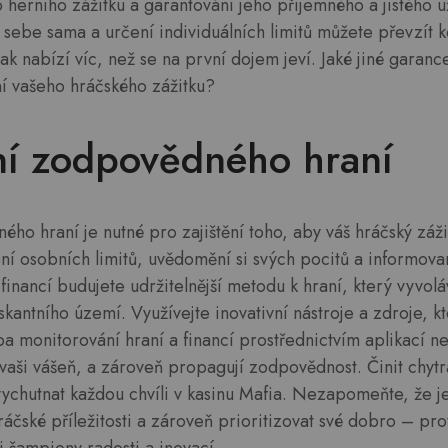
o herního zážitku a garantování jeho příjemného a jistého u
sebe sama a určení individuálních limitů můžete převzít k
ak nabízí víc, než se na první dojem jeví. Jaké jiné garanc
í vašeho hráčského zážitku?
í zodpovědného hraní
o hraní je nutné pro zajištění toho, aby váš hráčský záži
í osobních limitů, uvědomění si svých pocitů a informova
financí budujete udržitelnější metodu k hraní, který vyvolá
skantního území. Využívejte inovativní nástroje a zdroje, kt
ba monitorování hraní a financí prostřednictvím aplikací 
í vaši vášeň, a zároveň propagují zodpovědnost. Činit chytr
 vychutnat každou chvíli v kasinu Mafia. Nezapomeňte, že 
áčské příležitosti a zároveň prioritizovat své dobro – p