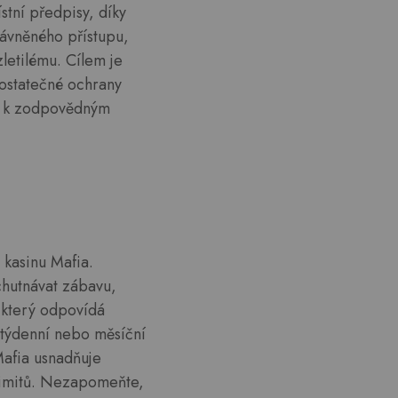
stní předpisy, díky
rávněného přístupu,
zletilému. Cílem je
ostatečné ochrany
ek k zodpovědným
 kasinu Mafia.
chutnávat zábavu,
 který odpovídá
 týdenní nebo měsíční
Mafia usnadňuje
 limitů. Nezapomeňte,