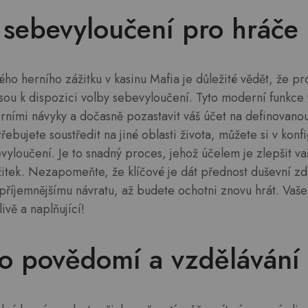
 sebevyloučení pro hráče
o herního zážitku v kasinu Mafia je důležité vědět, že pro
jsou k dispozici volby sebevyloučení. Tyto moderní funkce
rními návyky a dočasně pozastavit váš účet na definovanou
řebujete soustředit na jiné oblasti života, můžete si v konf
vyloučení. Je to snadný proces, jehož účelem je zlepšit v
žitek. Nezapomeňte, že klíčové je dát přednost duševní zd
příjemnějšímu návratu, až budete ochotni znovu hrát. Vaše
livě a naplňující!
ro povědomí a vzdělávání