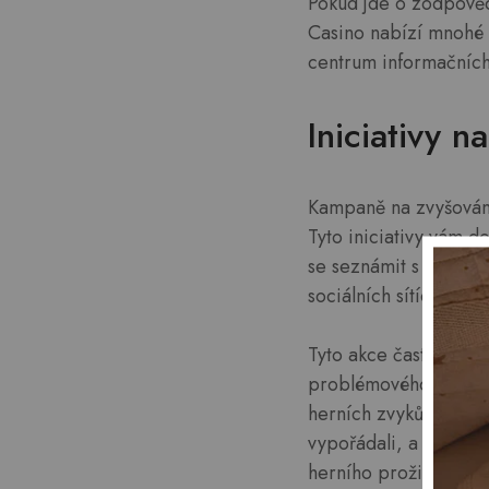
Pokud jde o zodpověd
Casino nabízí mnohé 
centrum informačních
Iniciativy 
Kampaně na zvyšování
Tyto iniciativy vám 
se seznámit s inovati
sociálních sítích, je
Tyto akce často zdůra
problémového hraní. J
herních zvyků. Navíc
vypořádali, a poskyt
herního prožitku je b