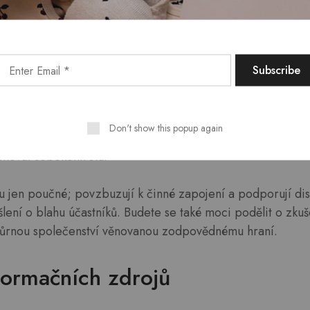
ému hraní.
zdělávací workshopy
ytována škála vzdělávacích workshopů, které vám usnadní r
 Tyto zábavné workshopy zkoumají klíčové koncepty a posk
Don't show this popup again
. Dozvíte se, jak si stanovit limity, rozpoznávat příznaky 
chovat sebekontrolu.
u jen poučné; povzbuzují k činné zapojení a podporují dis
lení o blahu účastníků. Budete se také moci podělit o zkuše
půrnou společenství věnovanou zodpovědnému hraní.
formačních zdrojů