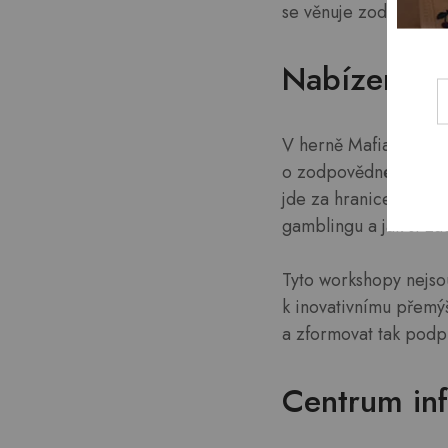
se věnuje zodpovědn
Nabízené v
V herně Mafia je posk
o zodpovědném hraní.
jde za hranice základů
gamblingu a jak si za
Tyto workshopy nejso
k inovativnímu přemýš
a zformovat tak pod
Centrum in