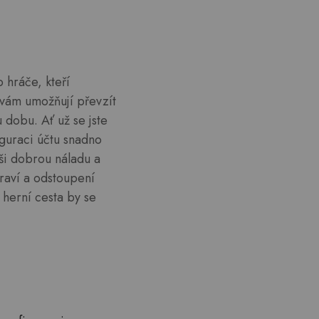
 hráče, kteří
 vám umožňují převzít
 dobu. Ať už se jste
iguraci účtu snadno
aši dobrou náladu a
raví a odstoupení
 herní cesta by se