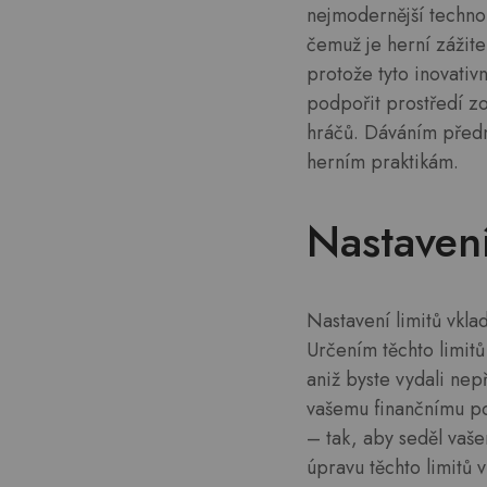
nejmodernější technolo
čemuž je herní zážit
protože tyto inovativ
podpořit prostředí z
hráčů. Dáváním předn
herním praktikám.
Nastavení
Nastavení limitů vkl
Určením těchto limit
aniž byste vydali ne
vašemu finančnímu po
– tak, aby seděl vaš
úpravu těchto limitů