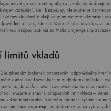
gie a ověřuje vaši identitu, aby se ujistilo, že dodržuje mí
ek nejen vzrušující, ale i bezpečný. Nemusíte se bát neop
ní systémy efektivně blokují vstup na platformu komukoli ne
odpovědného hraní, kde si můžete užít čas bez obav z ned
osti vaší bezpečnosti kasino Mafia projevuje svůj závaz
 limitů vkladů
adů je zásadním krokem k prosazování odpovědného hraní v
ů máte kontrolu nad svým herním budgetem a můžete si vy
přiměřeně. Jde o zformování rovnovážného herního zážitku,
hodlí. Můžete si snadno přizpůsobit limit vkladu – denní,
emu každodennímu stylu a volbám. Moderní systém kasina 
 v reálném čase a upravuje, že dodržíte v rámci vybraných