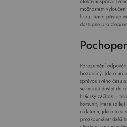
efektivní správě svéh
možnostem vyloučení 
hrou. Tento přístup vš
dostupné pro zlepšen
Pochopen
Porozumění odpovědnéh
bezpečný. Jde o určen
správou svého času a 
se museli dostat do ri
hráčský zážitek – tře
komunit, které sdílej
o datech; jde o to si
prozkoumávat další hr