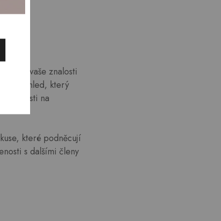
ozšířit vaše znalosti
ytují vhled, který
návykovosti na
kuse, které podněcují
nosti s dalšími členy