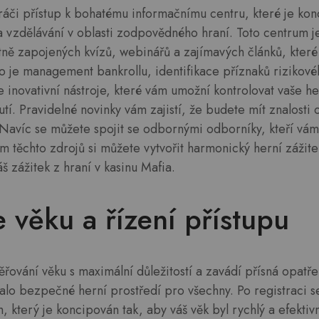
ráči přístup k bohatému informačnímu centru, které je ko
 vzdělávání v oblasti zodpovědného hraní. Toto centrum j
etně zapojených kvízů, webinářů a zajímavých článků, které
ko je management bankrollu, identifikace příznaků rizikov
 inovativní nástroje, které vám umožní kontrolovat vaše hern
í. Pravidelné novinky vám zajistí, že budete mít znalosti 
Navíc se můžete spojit se odbornými odborníky, kteří vám z
ím těchto zdrojů si můžete vytvořit harmonický herní zážite
š zážitek z hraní v kasinu Mafia.
e věku a řízení přístupu
řování věku s maximální důležitostí a zavádí přísná opatře
valo bezpečné herní prostředí pro všechny. Po registraci s
který je koncipován tak, aby váš věk byl rychlý a efektiv