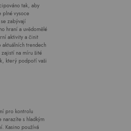
ncipováno tak, aby
e plné vysoce
 se zabývají
ého hraní a uvědomělé
í aktivity a činit
o aktuálních trendech
ajistí na míru šité
k, který podpoří vaši
ní pro kontrolu
e narazíte s hladkým
ní. Kasino používá