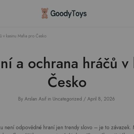
Children
Toys
Shop
 v kasinu Mafia pro Česko
í a ochrana hráčů v 
Česko
By
Arslan Asif
in
Uncategorized
April 8, 2026
u není odpovědné hraní jen trendy slovo – je to závazek. 