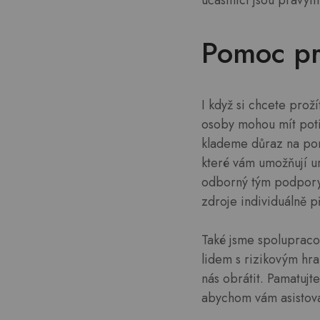
účastníci jsou pravým
Pomoc pr
I když si chcete proží
osoby mohou mít potí
klademe důraz na pomo
které vám umožňují urč
odborný tým podpory j
zdroje individuálně 
Také jsme spolupraco
lidem s rizikovým hra
nás obrátit. Pamatujt
abychom vám asistoval