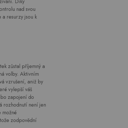
žívání. Díky
ontrolu nad svou
e a resurzy jsou k
tek zůstal příjemný a
ná volby. Aktivním
vá vzrušení, aniž by
eré vylepší váš
nebo zapojení do
á rozhodnutí není jen
je možné
rotože zodpovědní