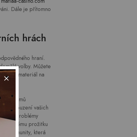
.
mafiaa-casino.com
áni. Dále je přítomno
rních hrách
odpovědného hraní.
ědomělá volby. Můžete
poutavý materiál na
ce symptomů
kému posouzení vašich
dobnými problémy
odpovědnému prožitku
ické komunity, která