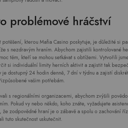
i šampiony radosti a inovací.
o problémové hráčství
t potěšení, kterou Mafia Casino poskytuje, je důležité si p
že s nezdravým hraním. Abychom zajistili kontrolované her
c těm, kteří se mohou setkávat s obtížemi. Vytvořili jsme 
it si individuální limity herních aktivit a zajistit tak bezpe
e dostupný 24 hodin denně, 7 dní v týdnu a zajistí diskré
přizpůsobené vašim potřebám.
vali s regionálními organizacemi, abychom zvýšili povědom
ním. Pokud vy nebo někdo, koho znáte, vyžadujete asistenc
e, že zodpovědné hraní je o zábavě a spolu o zachování říz
i tuto skutečnost uskutečnit.