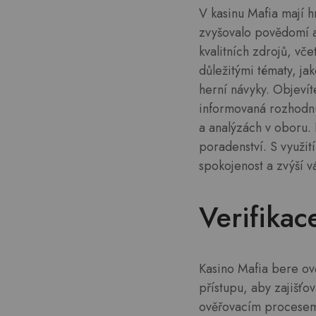
V kasinu Mafia mají h
zvyšovalo povědomí a
kvalitních zdrojů, vč
důležitými tématy, ja
herní návyky. Objevíte
informovaná rozhodnut
a analýzách v oboru. 
poradenství. S využit
spokojenost a zvýší vá
Verifikac
Kasino Mafia bere ově
přístupu, aby zajišťo
ověřovacím procesem, 