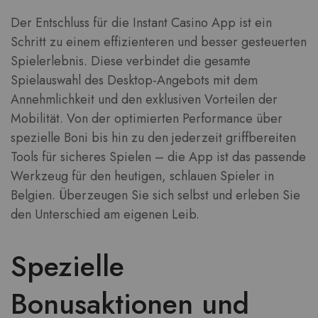
Der Entschluss für die Instant Casino App ist ein
Schritt zu einem effizienteren und besser gesteuerten
Spielerlebnis. Diese verbindet die gesamte
Spielauswahl des Desktop-Angebots mit dem
Annehmlichkeit und den exklusiven Vorteilen der
Mobilität. Von der optimierten Performance über
spezielle Boni bis hin zu den jederzeit griffbereiten
Tools für sicheres Spielen – die App ist das passende
Werkzeug für den heutigen, schlauen Spieler in
Belgien. Überzeugen Sie sich selbst und erleben Sie
den Unterschied am eigenen Leib.
Spezielle
Bonusaktionen und