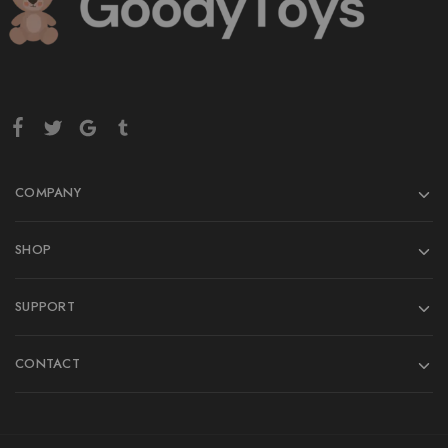
COMPANY
SHOP
SUPPORT
CONTACT