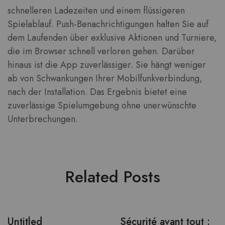
schnelleren Ladezeiten und einem flüssigeren
Spielablauf. Push-Benachrichtigungen halten Sie auf
dem Laufenden über exklusive Aktionen und Turniere,
die im Browser schnell verloren gehen. Darüber
hinaus ist die App zuverlässiger. Sie hängt weniger
ab von Schwankungen Ihrer Mobilfunkverbindung,
nach der Installation. Das Ergebnis bietet eine
zuverlässige Spielumgebung ohne unerwünschte
Unterbrechungen.
Related Posts
Untitled
Sécurité avant tout :