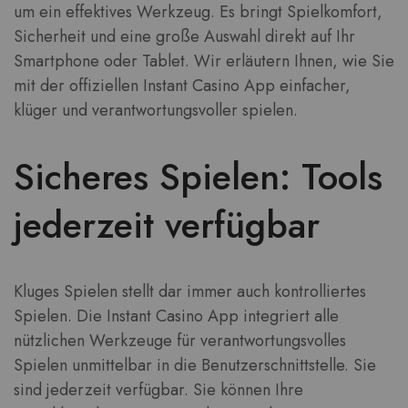
um ein effektives Werkzeug. Es bringt Spielkomfort,
Sicherheit und eine große Auswahl direkt auf Ihr
Smartphone oder Tablet. Wir erläutern Ihnen, wie Sie
mit der offiziellen Instant Casino App einfacher,
klüger und verantwortungsvoller spielen.
Sicheres Spielen: Tools
jederzeit verfügbar
Kluges Spielen stellt dar immer auch kontrolliertes
Spielen. Die Instant Casino App integriert alle
nützlichen Werkzeuge für verantwortungsvolles
Spielen unmittelbar in die Benutzerschnittstelle. Sie
sind jederzeit verfügbar. Sie können Ihre