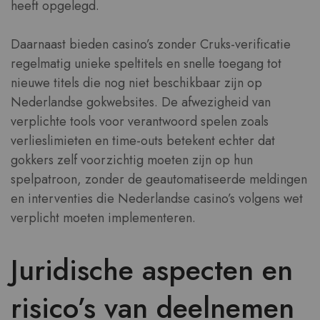
heeft opgelegd.
Daarnaast bieden casino’s zonder Cruks-verificatie
regelmatig unieke speltitels en snelle toegang tot
nieuwe titels die nog niet beschikbaar zijn op
Nederlandse gokwebsites. De afwezigheid van
verplichte tools voor verantwoord spelen zoals
verlieslimieten en time-outs betekent echter dat
gokkers zelf voorzichtig moeten zijn op hun
spelpatroon, zonder de geautomatiseerde meldingen
en interventies die Nederlandse casino’s volgens wet
verplicht moeten implementeren.
Juridische aspecten en
risico’s van deelnemen