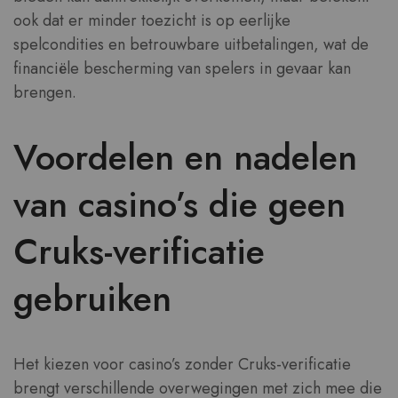
ook dat er minder toezicht is op eerlijke
spelcondities en betrouwbare uitbetalingen, wat de
financiële bescherming van spelers in gevaar kan
brengen.
Voordelen en nadelen
van casino’s die geen
Cruks-verificatie
gebruiken
Het kiezen voor casino’s zonder Cruks-verificatie
brengt verschillende overwegingen met zich mee die