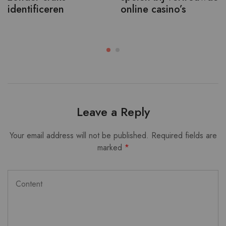
identificeren
online casino’s
Leave a Reply
Your email address will not be published.
Required fields are
marked
*