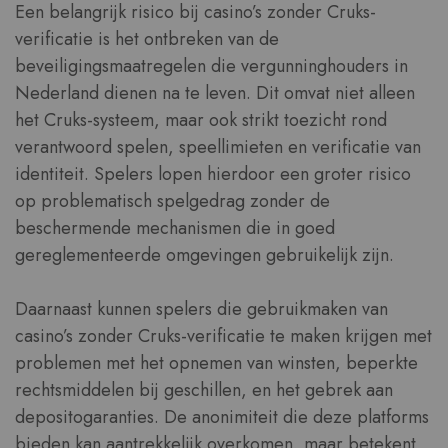
Een belangrijk risico bij casino’s zonder Cruks-
verificatie is het ontbreken van de
beveiligingsmaatregelen die vergunninghouders in
Nederland dienen na te leven. Dit omvat niet alleen
het Cruks-systeem, maar ook strikt toezicht rond
verantwoord spelen, speellimieten en verificatie van
identiteit. Spelers lopen hierdoor een groter risico
op problematisch spelgedrag zonder de
beschermende mechanismen die in goed
gereglementeerde omgevingen gebruikelijk zijn.
Daarnaast kunnen spelers die gebruikmaken van
casino’s zonder Cruks-verificatie te maken krijgen met
problemen met het opnemen van winsten, beperkte
rechtsmiddelen bij geschillen, en het gebrek aan
depositogaranties. De anonimiteit die deze platforms
bieden kan aantrekkelijk overkomen, maar betekent