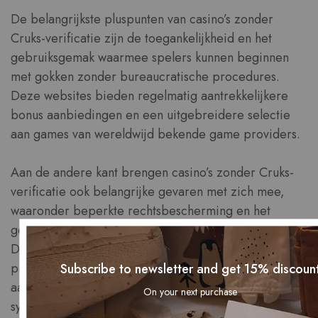
De belangrijkste pluspunten van casino’s zonder
Cruks-verificatie zijn de toegankelijkheid en het
gebruiksgemak waarmee spelers kunnen beginnen
met gokken zonder bureaucratische procedures.
Deze websites bieden regelmatig aantrekkelijkere
bonus aanbiedingen en een uitgebreidere selectie
aan games van wereldwijd bekende game providers.
Aan de andere kant brengen casino’s zonder Cruks-
verificatie ook belangrijke gevaren met zich mee,
waaronder beperkte rechtsbescherming en het
gebrek aan Nederlandse consumentenwaarborgen.
Deelnemers dienen zich bewust te zijn van mogelijke
problemen bij geschillen en het feit dat zij persoonlijk
Subscribe to newsletter and get 15% discoun
aansprakelijk zijn voor hun speelactiviteiten zonder
On your next purchase
systeem.