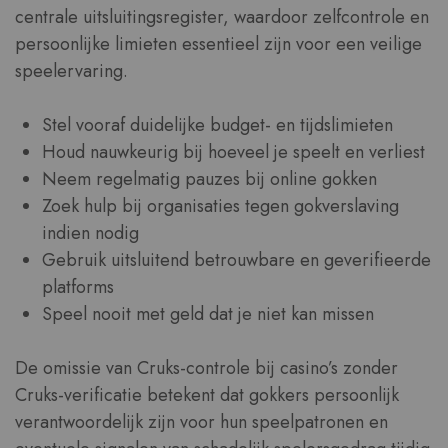
centrale uitsluitingsregister, waardoor zelfcontrole en
persoonlijke limieten essentieel zijn voor een veilige
speelervaring.
Stel vooraf duidelijke budget- en tijdslimieten
Houd nauwkeurig bij hoeveel je speelt en verliest
Neem regelmatig pauzes bij online gokken
Zoek hulp bij organisaties tegen gokverslaving
indien nodig
Gebruik uitsluitend betrouwbare en geverifieerde
platforms
Speel nooit met geld dat je niet kan missen
De omissie van Cruks-controle bij casino’s zonder
Cruks-verificatie betekent dat gokkers persoonlijk
verantwoordelijk zijn voor hun speelpatronen en