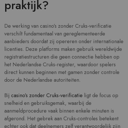
praktijk?
De werking van casino’s zonder Cruks-verificatie
verschilt fundamentaal van gereglementeerde
aanbieders doordat zij opereren onder internationale
licenties. Deze platforms maken gebruik wereldwijde
registratiestructuren die geen connectie hebben op
het Nederlandse Cruks-register, waardoor spelers
direct kunnen beginnen met gamen zonder controle
door de Nederlandse autoriteiten.
Bij
casino’s zonder Cruks-verificatie
ligt de focus op
snelheid en gebruiksgemak, waarbij de
aanmeldprocedure vaak binnen enkele minuten is
afgerond. Het gebrek aan Cruks-controles betekent
echter ook dat deelnemers zelf verantwoordelijk zijn