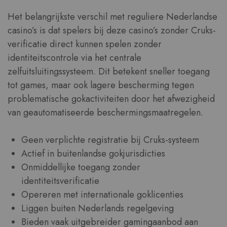
Het belangrijkste verschil met reguliere Nederlandse
casino’s is dat spelers bij deze casino’s zonder Cruks-
verificatie direct kunnen spelen zonder
identiteitscontrole via het centrale
zelfuitsluitingssysteem. Dit betekent sneller toegang
tot games, maar ook lagere bescherming tegen
problematische gokactiviteiten door het afwezigheid
van geautomatiseerde beschermingsmaatregelen.
Geen verplichte registratie bij Cruks-systeem
Actief in buitenlandse gokjurisdicties
Onmiddellijke toegang zonder
identiteitsverificatie
Opereren met internationale goklicenties
Liggen buiten Nederlands regelgeving
Bieden vaak uitgebreider gamingaanbod aan