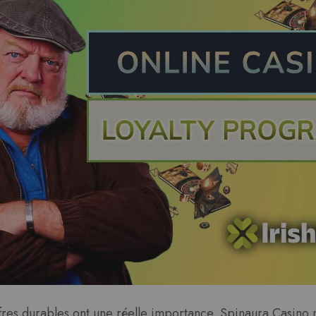
ffres durables ont une réelle importance. Spinaura Casino m