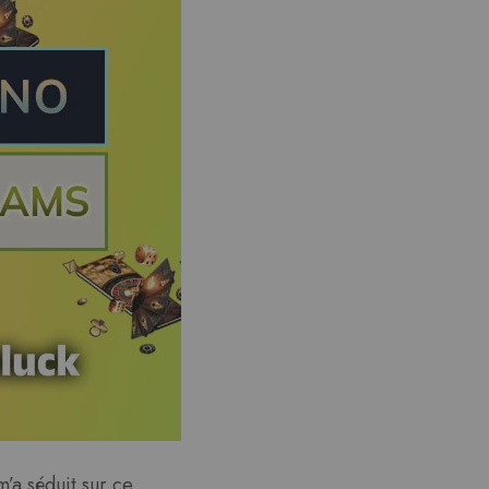
’a séduit sur ce