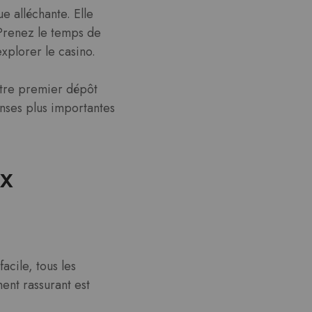
 alléchante. Elle
 Prenez le temps de
explorer le casino.
votre premier dépôt
nses plus importantes
x
acile, tous les
ment rassurant est