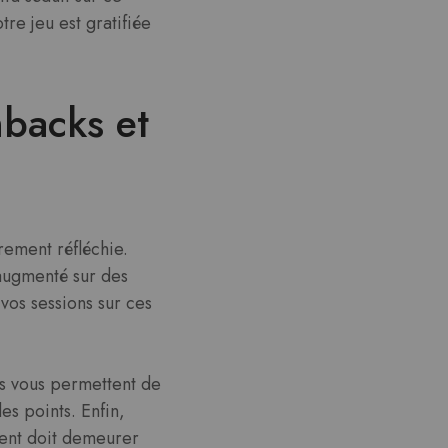
re jeu est gratifiée
backs et
rement réfléchie.
augmenté sur des
vos sessions sur ces
Ils vous permettent de
es points. Enfin,
ment doit demeurer