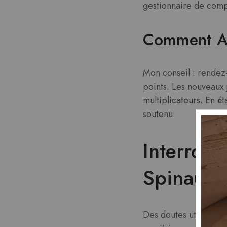
gestionnaire de comp
Comment Ac
Mon conseil : rendez-
points. Les nouveaux 
multiplicateurs. En é
soutenu.
Interroga
Spinaura
Des doutes utiles peuv