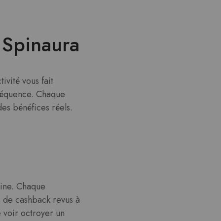
 Spinaura
vité vous fait
nséquence. Chaque
des bénéfices réels.
tine. Chaque
s de cashback revus à
e voir octroyer un