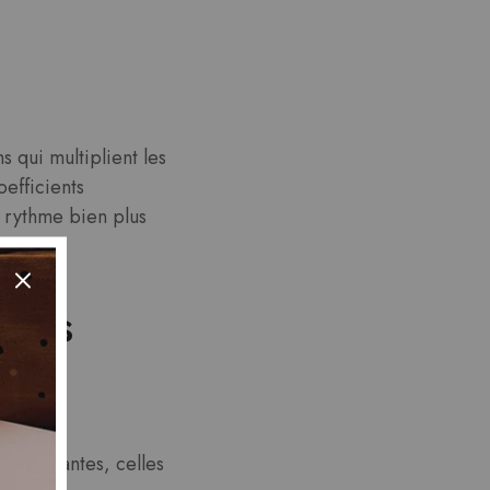
 qui multiplient les
efficients
n rythme bien plus
fres
lus courantes, celles