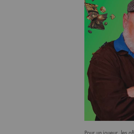
Pour un joueur, les o