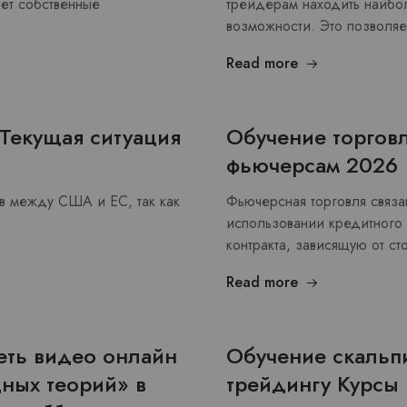
яет собственные
трейдерам находить наибо
возможности. Это позволя
Read more
Текущая ситуация
Обучение торгов
фьючерсам 2026
ов между США и ЕС, так как
Фьючерсная торговля связа
использовании кредитного
контракта, зависящую от с
Read more
еть видео онлайн
Обучение скальпи
дных теорий» в
трейдингу Курсы 