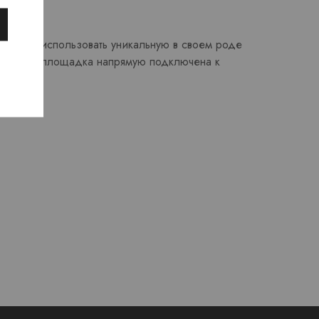
кере
 начала использовать уникальную в своем роде
der. Эта площадка напрямую подключена к