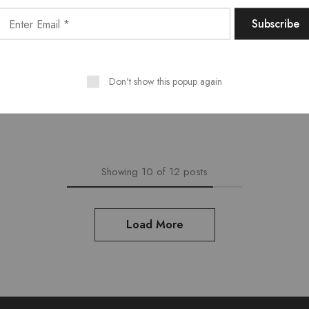
трейдеров о бро
вать прибыльно, а может
А в 2006 году организация
первые 4…
платформу ЛамдаТрейд Tra
поставщикам…
Don't show this popup again
Read more
Showing
10
of
12
posts
Load More