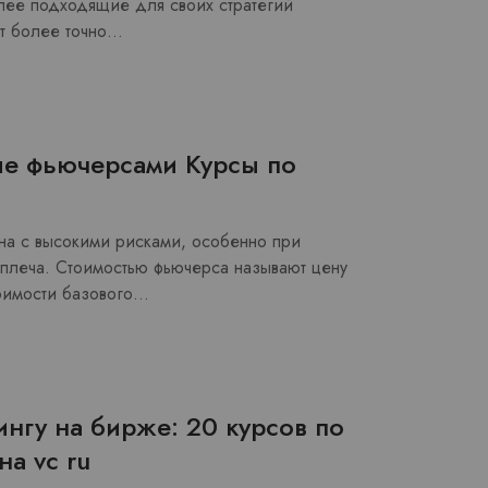
лее подходящие для своих стратегий
ет более точно…
ле фьючерсами Курсы по
на с высокими рисками, особенно при
 плеча. Стоимостью фьючерса называют цену
тоимости базового…
нгу на бирже: 20 курсов по
на vc ru