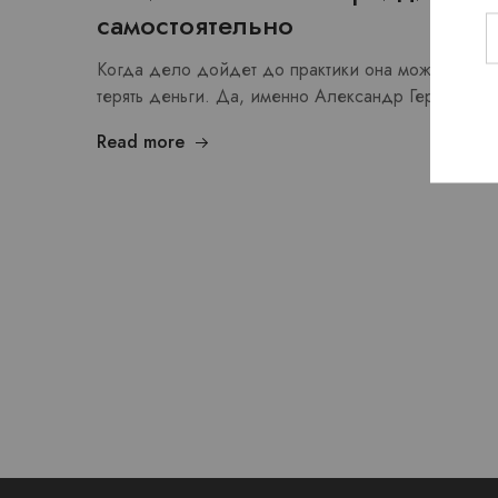
самостоятельно
Когда дело дойдет до практики она может торго
терять деньги. Да, именно Александр Герчик в 
Read more