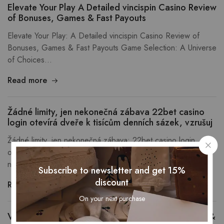
Elevate Your Play A Detailed vincispin Casino Review
of Bonuses, Games & Fast Payouts
Elevate Your Play: A Detailed vincispin Casino Review of
Bonuses, Games & Fast Payouts Game Selection: A Universe
of Choices…
Read more
Žádné limity, jen nekonečná zábava 22bet casino
login otevírá dveře k tisícům denních sázek, vzrušuj
Žádné limity, jen nekonečná zábava: 22bet casino login
otevírá dveře k tisícům denních sázek, vzrušujícím hrám a
non-stop akcím. Sportovní…
Subscribe to newsletter and get 15%
discount
Read more
On your next purchase
Verhoog je spel Exclusieve casino actie, live tafels &