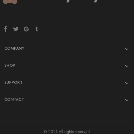
COMPANY
SHOP
SUPPORT
CONTACT
© 2021 All rights reserved.