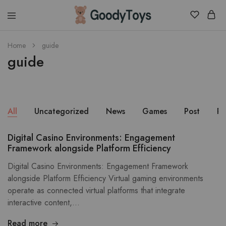
Children
Home
guide
Toys
guide
Shop
All
Uncategorized
News
Games
Post
Pu
Digital Casino Environments: Engagement
Framework alongside Platform Efficiency
Digital Casino Environments: Engagement Framework
alongside Platform Efficiency Virtual gaming environments
operate as connected virtual platforms that integrate
interactive content,…
Read more