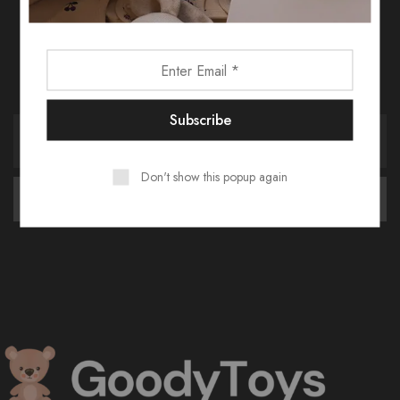
Subscribe To Our Newsletter
Receive an exclusive 10% discount code when you signup.
Don't show this popup again