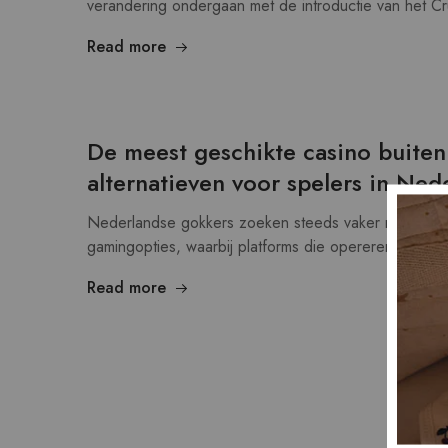
verandering ondergaan met de introductie van het C
Read more
De meest geschikte casino buiten
alternatieven voor spelers in Ned
Nederlandse gokkers zoeken steeds vaker naar alter
gamingopties, waarbij platforms die opereren als c
Read more