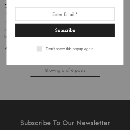
Die führenden Sportwetten Anbieter in Deutschland
im umfassenden Vergleichstest 2024
Die Welt der Sportwetten hat sich in den letzten Jahren stark
ausgebaut und bietet deutschen Wettfreunden heute eine
breite Palette…
Read more
Don't show this popup again
Showing
6
of
6
posts
Subscribe To Our Newsletter