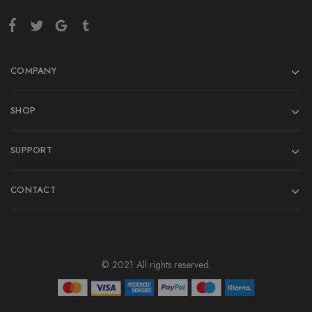
COMPANY
SHOP
SUPPORT
CONTACT
© 2021 All rights reserved.