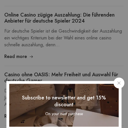
Online Casino zügige Auszahlung: Die führenden
Anbieter für deutsche Spieler 2024
Für deutsche Spieler ist die Geschwindigkeit der Auszahlung
ein wichtiges Kriterium bei der Wahl eines online casino
schnelle auszahlung, denn…
Read more
Casino ohne OASIS: Mehr Freiheit und Auswahl für
deutsche Gamer
Die deutsche Glücksspiellandschaft hat sich in den letzten
Subscribe to newsletter and get 15%
Jahren grundlegend verändert, wobei eine wachsende
discount
Anzahl von Spielern nach Optionen neben…
On your next purchase
Read more