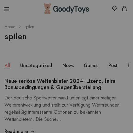
Children
Home
spilen
Toys
spilen
Shop
All
Uncategorized
News
Games
Post
Pu
Neue seriöse Wettanbieter 2024: Lizenz, faire
Bonusbedingungen & Gegenüberstellung
Der deutsche Sportwettenmarkt unterliegt einer stetigen
Weiterentwicklung und stellt zur Verfügung Wettfreunden
regelmäßig interessante Optionen zu bekannten
Wettanbietern. Die Suche…
Read more