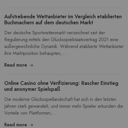
Aufstrebende Wettanbieter im Vergleich etablierten
Buchmachern auf dem deutschen Markt
Der deutsche Sportwettenmarkt verzeichnet seit der
Regulierung mittels den Glücksspielstaatsvertrag 2021 eine
außergewöhnliche Dynamik. Während etablierte Wettanbieter
ihre Marktposition behaupten,…
Read more
Online Casino ohne Verifizierung: Rascher Einstieg
und anonymer Spielspaß
Die moderne Glücksspiellandschaft hat sich in den letzten
Jahren stark gewandelt, und immer mehr Spieler erkunden die
Vorteile von Plattformen,…
Read more