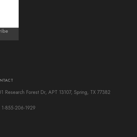
NTACT
01 Research Forest Dr, APT 13107, Spring, TX 77382
: 1-855-206-1929