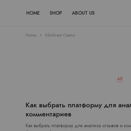
HOME
SHOP
ABOUT US
Home
KiloGram Casino
All
Как выбрать платформу для ана
комментариев
Как выбрать платформу для анализа отзывов и к