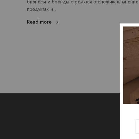
бизнесы и бренды стремятся отслеживать мнение
продуктах и…
Read more