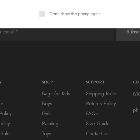
Receive an exclusive 10% discount code when you signup.
Don't show this popup again
Y
SHOP
SUPPORT
CO
s
Bags for Kids
Shipping Rates
81
ee
Boys
Returns Policy
ph
Policy
Girls
FAQs
olicy
Painting
Size Guide
 Sale
Toys
Contact us