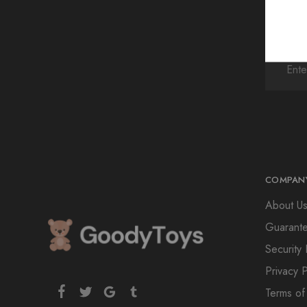
COMPAN
About U
Guarant
Security 
Privacy P
Terms of