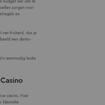
k budget wel iets te
spellen zorgen voor
elregels en
van frisheid, dus je
orbeeld een demo-
Win eenvoudig leuke
 Casino
live casino. Hier
p klassieke