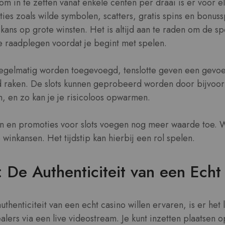
m in te zetten vanaf enkele centen per draai is er voor el
ties zoals wilde symbolen, scatters, gratis spins en bonus
kans op grote winsten. Het is altijd aan te raden om de sp
te raadplegen voordat je begint met spelen.
regelmatig worden toegevoegd, tenslotte geven een gevoel 
eld raken. De slots kunnen geprobeerd worden door bijvo
n, en zo kan je je risicoloos opwarmen.
n en promoties voor slots voegen nog meer waarde toe. 
 winkansen. Het tijdstip kan hierbij een rol spelen.
: De Authenticiteit van een Echt
thenticiteit van een echt casino willen ervaren, is er het 
alers via een live videostream. Je kunt inzetten plaatsen o