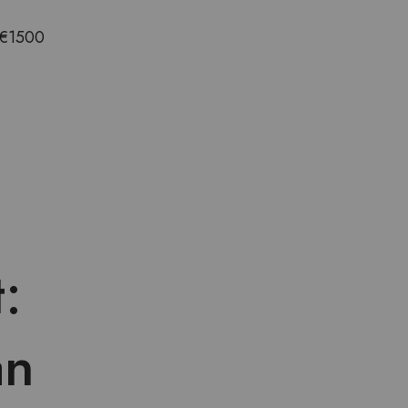
t €1500
:
an