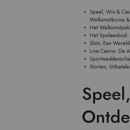
Speel, Win & Cash
Welkomstbonus & 
Het Welkomstpakke
Het Spelaanbod: 
Slots: Een Wereld
Live Casino: De A
Sportweddenscha
Storten, Uitbetal
Speel
Ontde