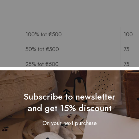
100% tot €500
100
50% tot €500
75
25% tot €500
75
anbod: Slots, Live Casin
Subscribe to newsletter
ddenschappen
and get 15% discount
On your next purchase
llionaire spin casino is divers en aantrekkelijk. Je vindt e
roviders zoals BGaming, Gamzix, Booongo en Endorphina.