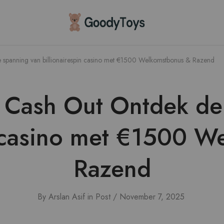
Children
Toys
Shop
 spanning van billionairespin casino met €1500 Welkomstbonus & Razend
 Cash Out Ontdek de
n casino met €1500 
Razend
By
Arslan Asif
in
Post
November 7, 2025