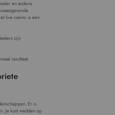
dealer en andere
toonaangevende
 live casino is een
ealers zijn
maal resultaat.
riete
ddenschappen. Er is
en. Je kunt wedden op