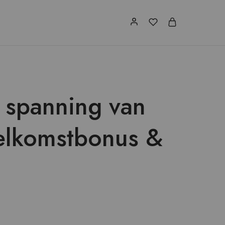
 spanning van
Welkomstbonus &