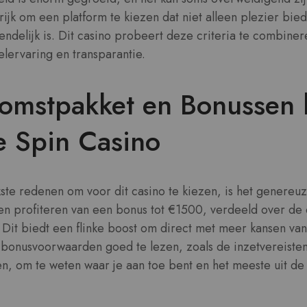
rijk om een platform te kiezen dat niet alleen plezier bied
iendelijk is. Dit casino probeert deze criteria te combine
elervaring en transparantie.
omstpakket en Bonussen 
re Spin Casino
kste redenen om voor dit casino te kiezen, is het genereu
n profiteren van een bonus tot €1500, verdeeld over de e
. Dit biedt een flinke boost om direct met meer kansen van 
 bonusvoorwaarden goed te lezen, zoals de inzetvereiste
n, om te weten waar je aan toe bent en het meeste uit de 