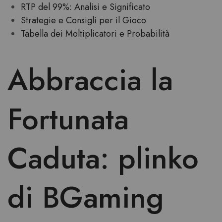
RTP del 99%: Analisi e Significato
Strategie e Consigli per il Gioco
Tabella dei Moltiplicatori e Probabilità
Abbraccia la
Fortunata
Caduta: plinko
di BGaming