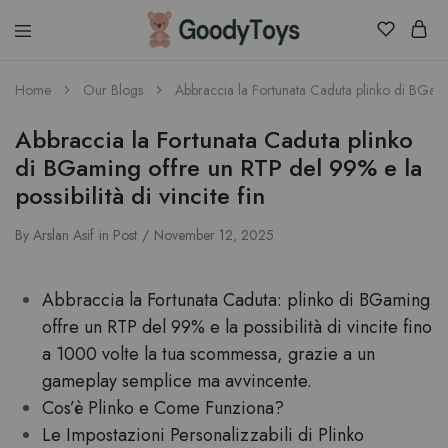
Children
Home
Our Blogs
Abbraccia la Fortunata Caduta plinko di BGaming
Toys
Shop
Abbraccia la Fortunata Caduta plinko
di BGaming offre un RTP del 99% e la
possibilità di vincite fin
By
Arslan Asif
in
Post
November 12, 2025
Abbraccia la Fortunata Caduta: plinko di BGaming
offre un RTP del 99% e la possibilità di vincite fino
a 1000 volte la tua scommessa, grazie a un
gameplay semplice ma avvincente.
Cos’è Plinko e Come Funziona?
Le Impostazioni Personalizzabili di Plinko