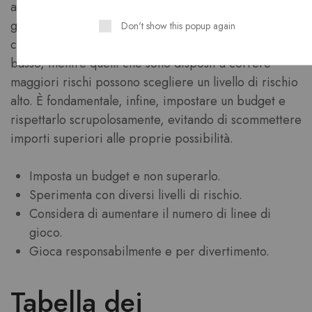
al proprio stile di gioco e al proprio budget. I
giocatori che preferiscono un approccio più
Don't show this popup again
conservativo possono optare per un livello di rischio
basso, mentre quelli che sono disposti a correre
maggiori rischi possono scegliere un livello di rischio
alto. È fondamentale, infine, impostare un budget e
rispettarlo scrupolosamente, evitando di scommettere
importi superiori alle proprie possibilità.
Imposta un budget e non superarlo.
Sperimenta con diversi livelli di rischio.
Considera di aumentare il numero di linee di
gioco.
Gioca responsabilmente e per divertimento.
Tabella dei