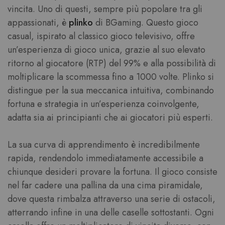
vincita. Uno di questi, sempre più popolare tra gli
appassionati, è
plinko
di BGaming. Questo gioco
casual, ispirato al classico gioco televisivo, offre
un’esperienza di gioco unica, grazie al suo elevato
ritorno al giocatore (RTP) del 99% e alla possibilità di
moltiplicare la scommessa fino a 1000 volte. Plinko si
distingue per la sua meccanica intuitiva, combinando
fortuna e strategia in un’esperienza coinvolgente,
adatta sia ai principianti che ai giocatori più esperti.
La sua curva di apprendimento è incredibilmente
rapida, rendendolo immediatamente accessibile a
chiunque desideri provare la fortuna. Il gioco consiste
nel far cadere una pallina da una cima piramidale,
dove questa rimbalza attraverso una serie di ostacoli,
atterrando infine in una delle caselle sottostanti. Ogni