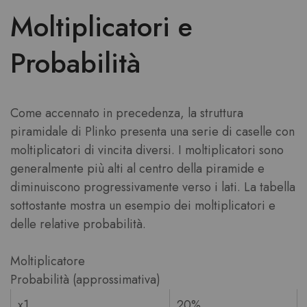
Moltiplicatori e
Probabilità
Come accennato in precedenza, la struttura
piramidale di Plinko presenta una serie di caselle con
moltiplicatori di vincita diversi. I moltiplicatori sono
generalmente più alti al centro della piramide e
diminuiscono progressivamente verso i lati. La tabella
sottostante mostra un esempio dei moltiplicatori e
delle relative probabilità.
Moltiplicatore
Probabilità (approssimativa)
x1
20%