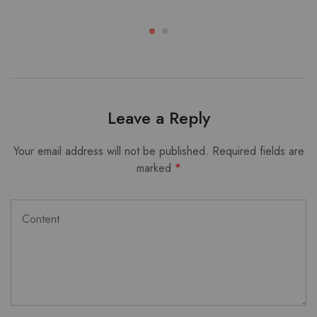
Leave a Reply
Your email address will not be published.
Required fields are
marked
*