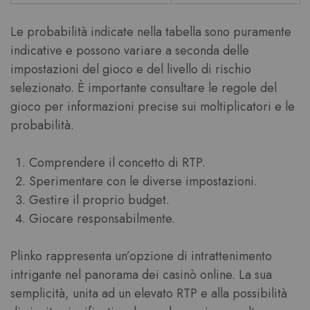
Le probabilità indicate nella tabella sono puramente
indicative e possono variare a seconda delle
impostazioni del gioco e del livello di rischio
selezionato. È importante consultare le regole del
gioco per informazioni precise sui moltiplicatori e le
probabilità.
Comprendere il concetto di RTP.
Sperimentare con le diverse impostazioni.
Gestire il proprio budget.
Giocare responsabilmente.
Plinko rappresenta un’opzione di intrattenimento
intrigante nel panorama dei casinò online. La sua
semplicità, unita ad un elevato RTP e alla possibilità