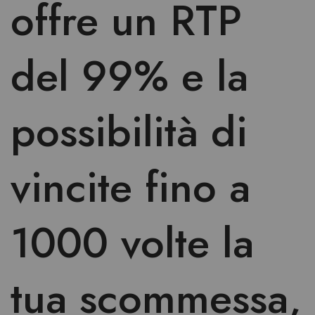
offre un RTP
del 99% e la
possibilità di
vincite fino a
1000 volte la
tua scommessa,