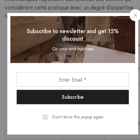
considèrent cette pratique avec un degré d’expertise
important.
Subscribe to newsletter and get 15%
Bookmakers
Opérateurs
discount
Paramètre
ARJEL
internationau
On your next purchase
Seuils
Seuils
500€ par
adaptables o
d’approvisionnement
semaine limite
supprimés
Restreint par
Gamme
Nombre de marchés
la
mondiale
réglementation
intégrale
Don't show this popup again
Limités et très
Diversifiés et
Avantages proposés
encadrés
attractifs