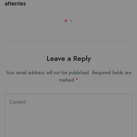
attentes
Leave a Reply
Your email address will not be published.
Required fields are
marked
*