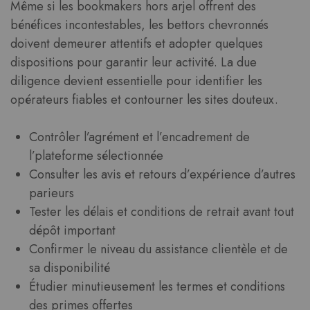
Même si les bookmakers hors arjel offrent des
bénéfices incontestables, les bettors chevronnés
doivent demeurer attentifs et adopter quelques
dispositions pour garantir leur activité. La due
diligence devient essentielle pour identifier les
opérateurs fiables et contourner les sites douteux.
Contrôler l’agrément et l’encadrement de
l’plateforme sélectionnée
Consulter les avis et retours d’expérience d’autres
parieurs
Tester les délais et conditions de retrait avant tout
dépôt important
Confirmer le niveau du assistance clientèle et de
sa disponibilité
Étudier minutieusement les termes et conditions
des primes offertes