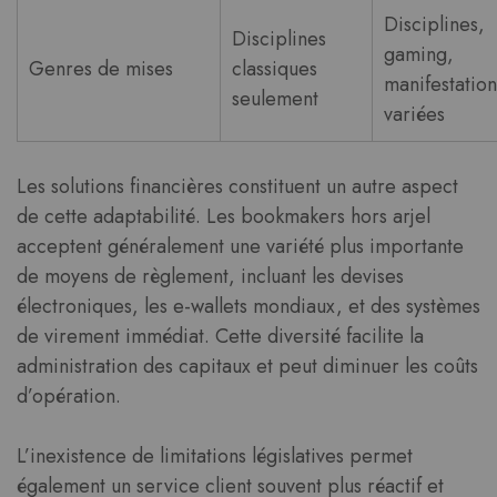
Disciplines,
Disciplines
gaming,
Genres de mises
classiques
manifestation
seulement
variées
Les solutions financières constituent un autre aspect
de cette adaptabilité. Les bookmakers hors arjel
acceptent généralement une variété plus importante
de moyens de règlement, incluant les devises
électroniques, les e-wallets mondiaux, et des systèmes
de virement immédiat. Cette diversité facilite la
administration des capitaux et peut diminuer les coûts
d’opération.
L’inexistence de limitations législatives permet
également un service client souvent plus réactif et