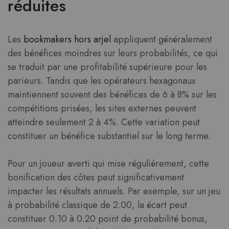
réduites
Les
bookmakers hors arjel
appliquent généralement
des bénéfices moindres sur leurs probabilités, ce qui
se traduit par une profitabilité supérieure pour les
parieurs. Tandis que les opérateurs hexagonaux
maintiennent souvent des bénéfices de 6 à 8% sur les
compétitions prisées, les sites externes peuvent
atteindre seulement 2 à 4%. Cette variation peut
constituer un bénéfice substantiel sur le long terme.
Pour un joueur averti qui mise régulièrement, cette
bonification des côtes peut significativement
impacter les résultats annuels. Par exemple, sur un jeu
à probabilité classique de 2.00, la écart peut
constituer 0.10 à 0.20 point de probabilité bonus,